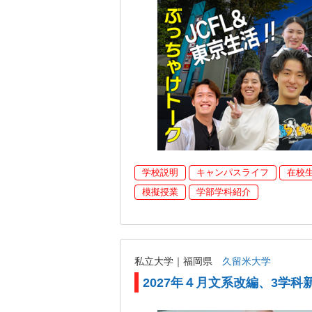
学校説明
キャンパスライフ
在校
模擬授業
学部学科紹介
私立大学｜福岡県
久留米大学
2027年４月文系改編、3学科