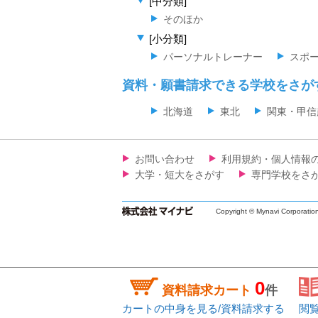
[中分類]
そのほか
[小分類]
パーソナルトレーナー
スポ
資料・願書請求できる学校をさが
北海道
東北
関東・甲信
お問い合わせ
利用規約・個人情報
大学・短大をさがす
専門学校をさ
Copyright © Mynavi Corporatio
0
資料請求カート
件
カートの中身を見る/資料請求する
閲