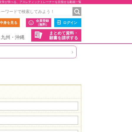
文学が学べる、アスレティックトレーナーを目指せる動画一覧
会員登録
中身を見る
ログイン
（無料）
まとめて資料・
九州・沖縄
願書を請求する
›