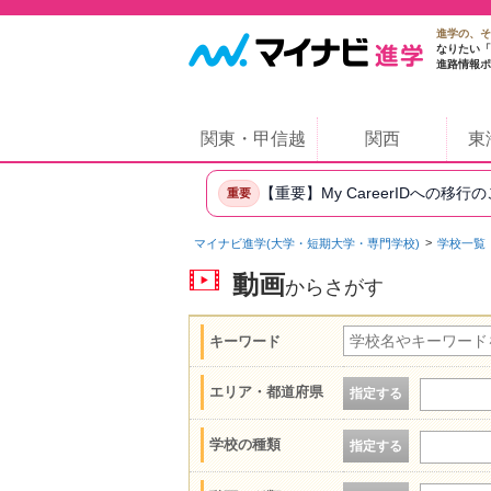
進学の、そ
なりたい「
進路情報ポ
関東・甲信越
関西
東
【重要】My CareerIDへの移行
重要
マイナビ進学(大学・短期大学・専門学校)
学校一覧
動画
からさがす
キーワード
エリア・都道府県
指定する
学校の種類
指定する