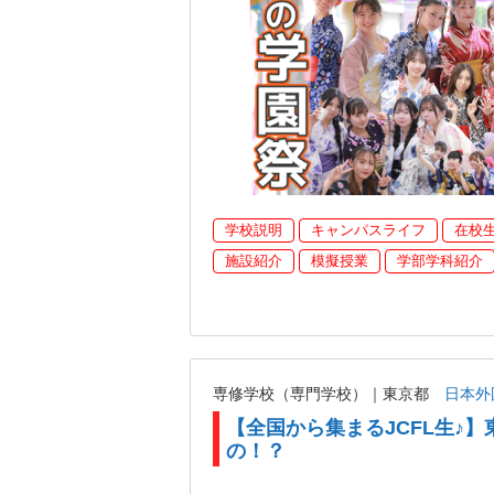
学校説明
キャンパスライフ
在校
施設紹介
模擬授業
学部学科紹介
専修学校（専門学校）｜東京都
日本外
【全国から集まるJCFL生♪】
の！？