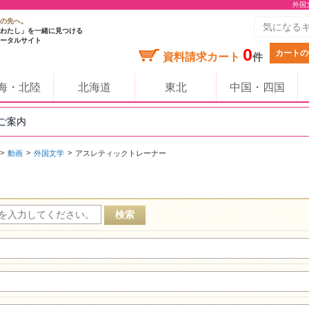
外国
の先へ。
わたし」を一緒に見つける
ータルサイト
0
カートの
資料請求カート
件
海・北陸
北海道
東北
中国・四国
のご案内
動画
外国文学
アスレティックトレーナー