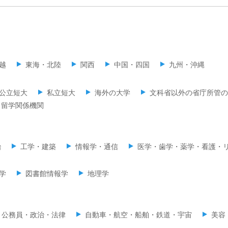
越
東海・北陸
関西
中国・四国
九州・沖縄
公立短大
私立短大
海外の大学
文科省以外の省庁所管の
留学関係機関
治
工学・建築
情報学・通信
医学・歯学・薬学・看護・
学
図書館情報学
地理学
公務員・政治・法律
自動車・航空・船舶・鉄道・宇宙
美容