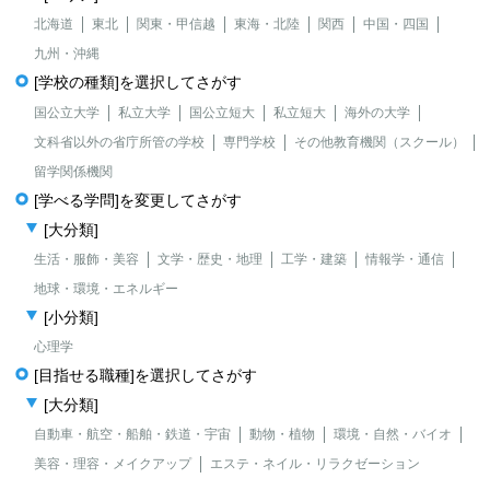
北海道
東北
関東・甲信越
東海・北陸
関西
中国・四国
九州・沖縄
[学校の種類]を選択してさがす
国公立大学
私立大学
国公立短大
私立短大
海外の大学
文科省以外の省庁所管の学校
専門学校
その他教育機関（スクール）
留学関係機関
[学べる学問]を変更してさがす
[大分類]
生活・服飾・美容
文学・歴史・地理
工学・建築
情報学・通信
地球・環境・エネルギー
[小分類]
心理学
[目指せる職種]を選択してさがす
[大分類]
自動車・航空・船舶・鉄道・宇宙
動物・植物
環境・自然・バイオ
美容・理容・メイクアップ
エステ・ネイル・リラクゼーション