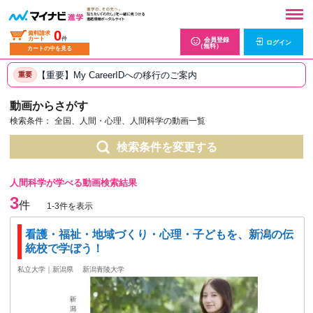
0
資料請求
カート
件
会員登録
ログイン
（無料）
カートの中を見る
【重要】My CareerIDへの移行のご案内
重要
動画からさがす
検索条件：
全国、人間・心理、人間科学の動画一覧
検索条件を変更する
人間科学が学べる動画検索結果
3
件
1-3件を表示
看護・福祉・地域づくり・心理・子どもを、新潟の伝
統校で学ぼう！
私立大学｜新潟県
新潟青陵大学