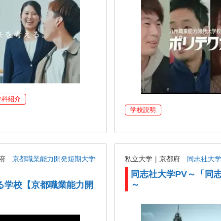
学科紹介
学校説明
都府
京都職業能力開発短期大学
私立大学｜京都府
同志社大
同志社大学PV～「同
～
る学校【京都職業能力開