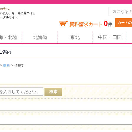
の先へ。
わたし」を一緒に見つける
ータルサイト
0
カートの
資料請求カート
件
海・北陸
北海道
東北
中国・四国
のご案内
動画
情報学