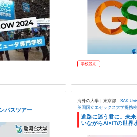
学校説明
海外の大学｜東京都
SAK U
英国国立エセックス大学提携
ャンパスツアー
進路に迷う君に。未来
いながらAI×ITの世