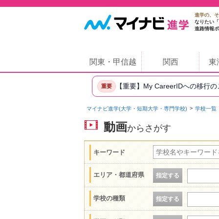
進学の、そ
なりたい「
進路情報ポ
関東・甲信越
関西
東
【重要】My CareerIDへの移行
重要
マイナビ進学(大学・短期大学・専門学校)
学校一覧
動画
からさがす
キーワード
エリア・都道府県
指定する
学校の種類
指定する