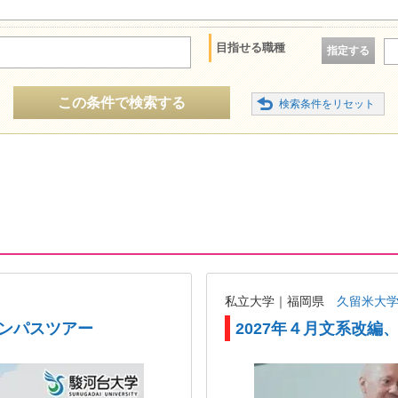
目指せる職種
指定する
この条件で検索する
私立大学｜福岡県
久留米大
ャンパスツアー
2027年４月文系改編