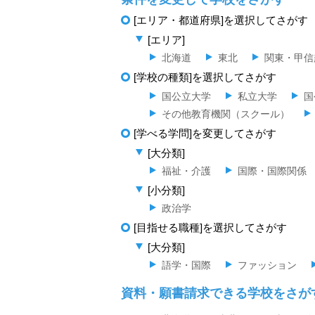
[エリア・都道府県]を選択してさがす
[エリア]
北海道
東北
関東・甲信
[学校の種類]を選択してさがす
国公立大学
私立大学
国
その他教育機関（スクール）
[学べる学問]を変更してさがす
[大分類]
福祉・介護
国際・国際関係
[小分類]
政治学
[目指せる職種]を選択してさがす
[大分類]
語学・国際
ファッション
資料・願書請求できる学校をさが