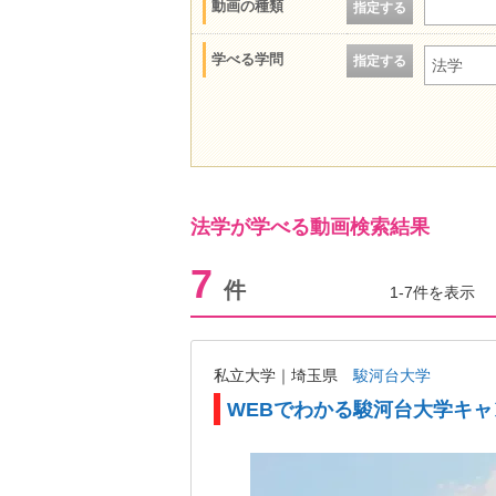
動画の種類
指定する
学べる学問
指定する
法学
法学が学べる動画検索結果
7
件
1-7件を表示
私立大学｜埼玉県
駿河台大学
WEBでわかる駿河台大学キ