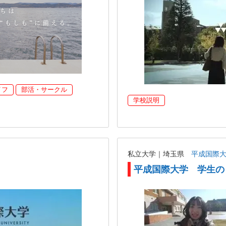
イフ
部活・サークル
学校説明
私立大学｜埼玉県
平成国際
平成国際大学 学生の