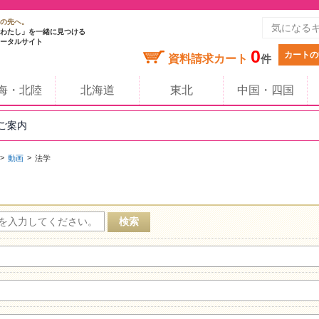
の先へ。
わたし」を一緒に見つける
ータルサイト
0
カートの
資料請求カート
件
海・北陸
北海道
東北
中国・四国
のご案内
動画
法学