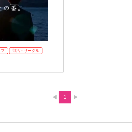
イフ
部活・サークル
1