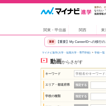
進学の、そ
なりたい「
進路情報ポ
関東・甲信越
関西
東
【重要】My CareerIDへの移行
重要
マイナビ進学(大学・短期大学・専門学校)
学校一覧
動画
からさがす
キーワード
エリア・都道府県
指定する
学校の種類
指定する