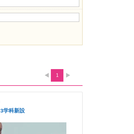
1
学
、3学科新設