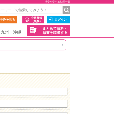
法学が学べる動画一覧
会員登録
中身を見る
ログイン
（無料）
まとめて資料・
九州・沖縄
願書を請求する
›