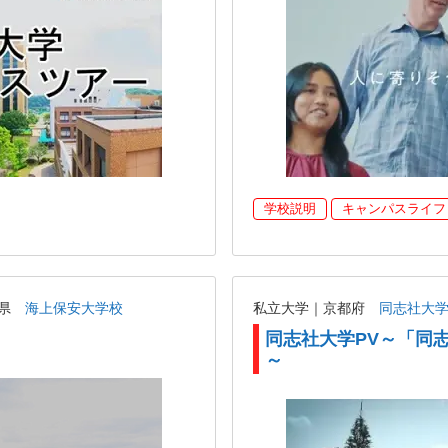
学校説明
キャンパスライフ
島県
海上保安大学校
私立大学｜京都府
同志社大
同志社大学PV～「同
～