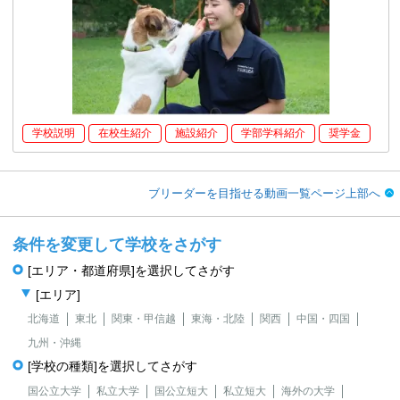
学校説明
在校生紹介
施設紹介
学部学科紹介
奨学金
ブリーダーを目指せる動画一覧ページ上部へ
条件を変更して学校をさがす
[エリア・都道府県]を選択してさがす
[エリア]
北海道
東北
関東・甲信越
東海・北陸
関西
中国・四国
九州・沖縄
[学校の種類]を選択してさがす
国公立大学
私立大学
国公立短大
私立短大
海外の大学