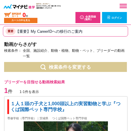
0
資料請求
カート
件
会員登録
ログイン
（無料）
カートの中を見る
【重要】My CareerIDへの移行のご案内
重要
動画からさがす
検索条件：
全国、施設紹介、動物・植物、動物・ペット、ブリーダーの動画
一覧
検索条件を変更する
ブリーダーを目指せる動画検索結果
1
件
1-1件を表示
１人１頭の子犬と1,000頭以上の実習動物と学ぶ『つ
くば国際ペット専門学校』
専修学校（専門学校）｜茨城県
つくば国際ペット専門学校