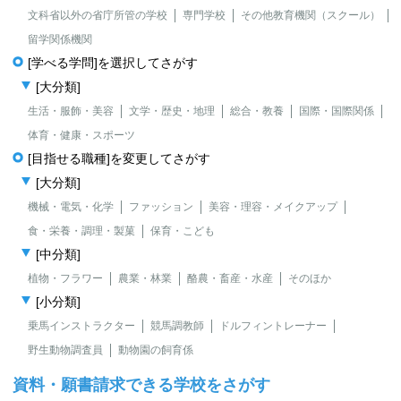
文科省以外の省庁所管の学校
専門学校
その他教育機関（スクール）
留学関係機関
[学べる学問]を選択してさがす
[大分類]
生活・服飾・美容
文学・歴史・地理
総合・教養
国際・国際関係
体育・健康・スポーツ
[目指せる職種]を変更してさがす
[大分類]
機械・電気・化学
ファッション
美容・理容・メイクアップ
食・栄養・調理・製菓
保育・こども
[中分類]
植物・フラワー
農業・林業
酪農・畜産・水産
そのほか
[小分類]
乗馬インストラクター
競馬調教師
ドルフィントレーナー
野生動物調査員
動物園の飼育係
資料・願書請求できる学校をさがす