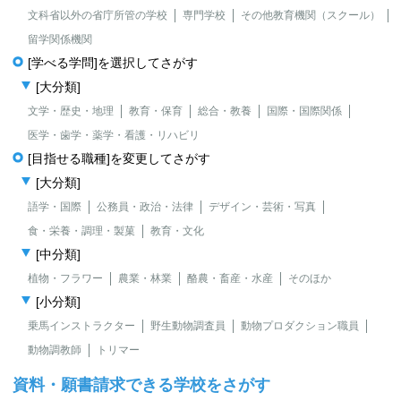
文科省以外の省庁所管の学校
専門学校
その他教育機関（スクール）
留学関係機関
[学べる学問]を選択してさがす
[大分類]
文学・歴史・地理
教育・保育
総合・教養
国際・国際関係
医学・歯学・薬学・看護・リハビリ
[目指せる職種]を変更してさがす
[大分類]
語学・国際
公務員・政治・法律
デザイン・芸術・写真
食・栄養・調理・製菓
教育・文化
[中分類]
植物・フラワー
農業・林業
酪農・畜産・水産
そのほか
[小分類]
乗馬インストラクター
野生動物調査員
動物プロダクション職員
動物調教師
トリマー
資料・願書請求できる学校をさがす