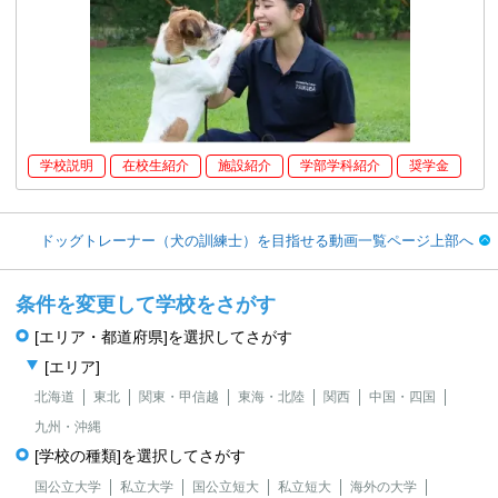
学校説明
在校生紹介
施設紹介
学部学科紹介
奨学金
ドッグトレーナー（犬の訓練士）を目指せる動画一覧ページ上部へ
条件を変更して学校をさがす
[エリア・都道府県]を選択してさがす
[エリア]
北海道
東北
関東・甲信越
東海・北陸
関西
中国・四国
九州・沖縄
[学校の種類]を選択してさがす
国公立大学
私立大学
国公立短大
私立短大
海外の大学