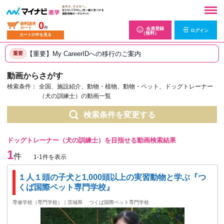
0
資料請求
カート
件
会員登録
ログイン
（無料）
カートの中を見る
【重要】My CareerIDへの移行のご案内
重要
動画からさがす
検索条件：
全国、施設紹介、動物・植物、動物・ペット、ドッグトレーナー
（犬の訓練士）の動画一覧
検索条件を変更する
ドッグトレーナー（犬の訓練士）を目指せる動画検索結果
1
件
1-1件を表示
１人１頭の子犬と1,000頭以上の実習動物と学ぶ『つ
くば国際ペット専門学校』
専修学校（専門学校）｜茨城県
つくば国際ペット専門学校