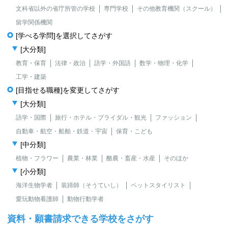
文科省以外の省庁所管の学校
専門学校
その他教育機関（スクール）
留学関係機関
[学べる学問]を選択してさがす
[大分類]
教育・保育
法律・政治
語学・外国語
数学・物理・化学
工学・建築
[目指せる職種]を変更してさがす
[大分類]
語学・国際
旅行・ホテル・ブライダル・観光
ファッション
自動車・航空・船舶・鉄道・宇宙
保育・こども
[中分類]
植物・フラワー
農業・林業
酪農・畜産・水産
そのほか
[小分類]
海洋生物学者
装蹄師（そうていし）
ペットスタイリスト
愛玩動物看護師
動物行動学者
資料・願書請求できる学校をさがす