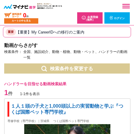
0
資料請求
カート
件
会員登録
ログイン
（無料）
カートの中を見る
【重要】My CareerIDへの移行のご案内
重要
動画からさがす
検索条件：
全国、施設紹介、動物・植物、動物・ペット、ハンドラーの動画
一覧
検索条件を変更する
ハンドラーを目指せる動画検索結果
1
件
1-1件を表示
１人１頭の子犬と1,000頭以上の実習動物と学ぶ『つ
くば国際ペット専門学校』
専修学校（専門学校）｜茨城県
つくば国際ペット専門学校