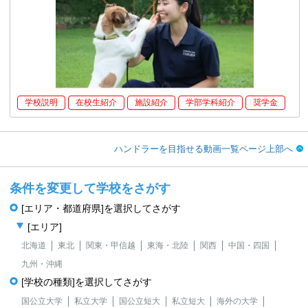
学校説明
在校生紹介
施設紹介
学部学科紹介
奨学金
ハンドラーを目指せる動画一覧ページ上部へ
条件を変更して学校をさがす
[エリア・都道府県]を選択してさがす
[エリア]
北海道
東北
関東・甲信越
東海・北陸
関西
中国・四国
九州・沖縄
[学校の種類]を選択してさがす
国公立大学
私立大学
国公立短大
私立短大
海外の大学