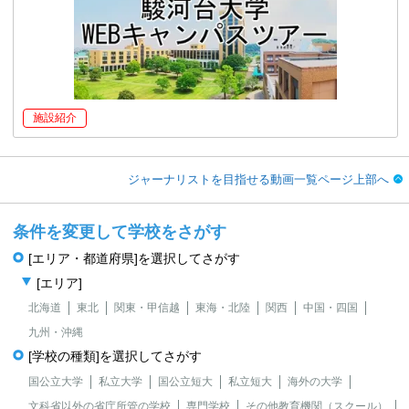
施設紹介
ジャーナリストを目指せる動画一覧ページ上部へ
条件を変更して学校をさがす
[エリア・都道府県]を選択してさがす
[エリア]
北海道
東北
関東・甲信越
東海・北陸
関西
中国・四国
九州・沖縄
[学校の種類]を選択してさがす
国公立大学
私立大学
国公立短大
私立短大
海外の大学
文科省以外の省庁所管の学校
専門学校
その他教育機関（スクール）