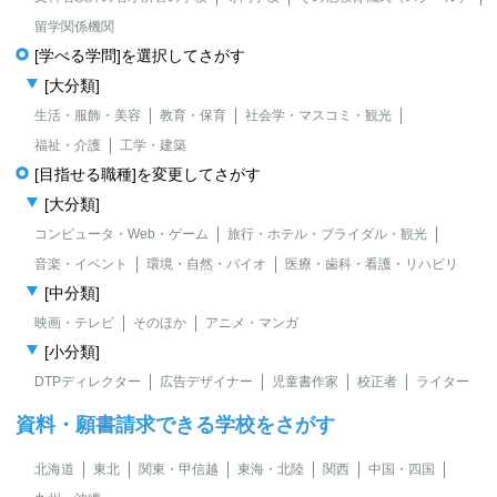
留学関係機関
[学べる学問]を選択してさがす
[大分類]
生活・服飾・美容
教育・保育
社会学・マスコミ・観光
福祉・介護
工学・建築
[目指せる職種]を変更してさがす
[大分類]
コンピュータ・Web・ゲーム
旅行・ホテル・ブライダル・観光
音楽・イベント
環境・自然・バイオ
医療・歯科・看護・リハビリ
[中分類]
映画・テレビ
そのほか
アニメ・マンガ
[小分類]
DTPディレクター
広告デザイナー
児童書作家
校正者
ライター
資料・願書請求できる学校をさがす
北海道
東北
関東・甲信越
東海・北陸
関西
中国・四国