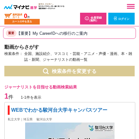
0
資料請求
カート
件
会員登録
ログイン
（無料）
カートの中を見る
【重要】My CareerIDへの移行のご案内
重要
動画からさがす
検索条件：
全国、施設紹介、マスコミ・芸能・アニメ・声優・漫画、本・雑
誌・新聞、ジャーナリストの動画一覧
検索条件を変更する
ジャーナリストを目指せる動画検索結果
1
件
1-1件を表示
WEBでわかる駿河台大学キャンパスツアー
私立大学｜埼玉県
駿河台大学