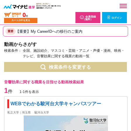
0
資料請求
カート
件
会員登録
ログイン
（無料）
カートの中を見る
【重要】My CareerIDへの移行のご案内
重要
動画からさがす
検索条件：
全国、施設紹介、マスコミ・芸能・アニメ・声優・漫画、映画・
テレビ、音響効果に関する職業の動画一覧
検索条件を変更する
音響効果に関する職業を目指せる動画検索結果
1
件
1-1件を表示
WEBでわかる駿河台大学キャンパスツアー
私立大学｜埼玉県
駿河台大学