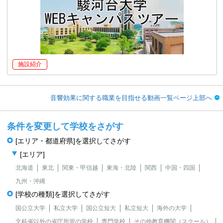
施設紹介
音響効果に関する職業を目指せる動画一覧ページ上部へ
条件を変更して学校をさがす
[エリア・都道府県]を選択してさがす
[エリア]
北海道
東北
関東・甲信越
東海・北陸
関西
中国・四国
九州・沖縄
[学校の種類]を選択してさがす
国公立大学
私立大学
国公立短大
私立短大
海外の大学
文科省以外の省庁所管の学校
専門学校
その他教育機関（スクール）