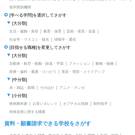
留学関係機関
[学べる学問]を選択してさがす
[大分類]
生活・服飾・美容
教育・保育
芸術・表現・音楽
社会学・マスコミ・観光
情報学・通信
[目指せる職種]を変更してさがす
[大分類]
自動車・航空・船舶・鉄道・宇宙
ファッション
動物・植物
医療・歯科・看護・リハビリ
美容・理容・メイクアップ
[中分類]
本・雑誌・新聞
そのほか
アニメ・マンガ
[小分類]
映画脚本家
お笑いタレント
オプチカル技師
制作助手
特殊造形に関する職業
資料・願書請求できる学校をさがす