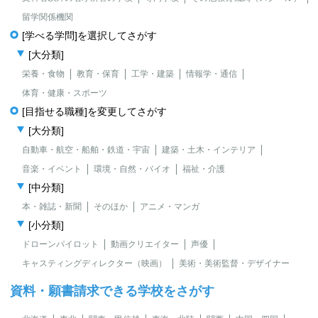
留学関係機関
[学べる学問]を選択してさがす
[大分類]
栄養・食物
教育・保育
工学・建築
情報学・通信
体育・健康・スポーツ
[目指せる職種]を変更してさがす
[大分類]
自動車・航空・船舶・鉄道・宇宙
建築・土木・インテリア
音楽・イベント
環境・自然・バイオ
福祉・介護
[中分類]
本・雑誌・新聞
そのほか
アニメ・マンガ
[小分類]
ドローンパイロット
動画クリエイター
声優
キャスティングディレクター（映画）
美術・美術監督・デザイナー
資料・願書請求できる学校をさがす