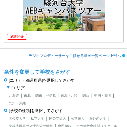
施設紹介
ラジオプロデューサーを目指せる動画一覧ページ上部へ
条件を変更して学校をさがす
[エリア・都道府県]を選択してさがす
[エリア]
北海道
東北
関東・甲信越
東海・北陸
関西
中国・四国
九州・沖縄
[学校の種類]を選択してさがす
国公立大学
私立大学
国公立短大
私立短大
海外の大学
文科省以外の省庁所管の学校
専門学校
その他教育機関（スクール）