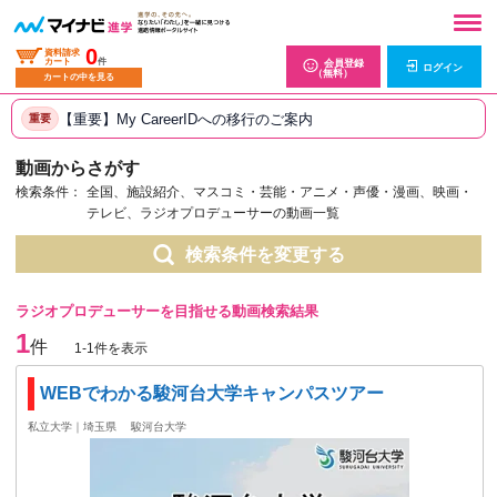
0
資料請求
カート
件
会員登録
ログイン
（無料）
カートの中を見る
【重要】My CareerIDへの移行のご案内
重要
動画からさがす
検索条件：
全国、施設紹介、マスコミ・芸能・アニメ・声優・漫画、映画・
テレビ、ラジオプロデューサーの動画一覧
検索条件を変更する
ラジオプロデューサーを目指せる動画検索結果
1
件
1-1件を表示
WEBでわかる駿河台大学キャンパスツアー
私立大学｜埼玉県
駿河台大学