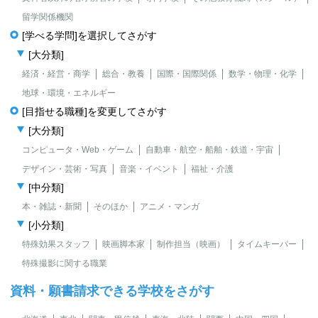
留学関係機関
[学べる学問]を選択してさがす
[大分類]
経済・経営・商学
総合・教養
国際・国際関係
数学・物理・化学
地球・環境・エネルギー
[目指せる職種]を変更してさがす
[大分類]
コンピュータ・Web・ゲーム
自動車・航空・船舶・鉄道・宇宙
デザイン・芸術・写真
音楽・イベント
福祉・介護
[中分類]
本・雑誌・新聞
そのほか
アニメ・マンガ
[小分類]
特殊効果スタッフ
映画脚本家
制作担当（映画）
タイムキーパー
特殊撮影に関する職業
資料・願書請求できる学校をさがす