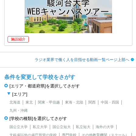
施設紹介
ラジオ業界で働く人を目指せる動画一覧ページ上部へ
条件を変更して学校をさがす
[エリア・都道府県]を選択してさがす
[エリア]
北海道
東北
関東・甲信越
東海・北陸
関西
中国・四国
九州・沖縄
[学校の種類]を選択してさがす
国公立大学
私立大学
国公立短大
私立短大
海外の大学
文科省以外の省庁所管の学校
専門学校
その他教育機関（スクール）