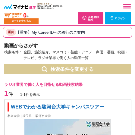
0
資料請求
カート
件
会員登録
ログイン
（無料）
カートの中を見る
【重要】My CareerIDへの移行のご案内
重要
動画からさがす
検索条件：
全国、施設紹介、マスコミ・芸能・アニメ・声優・漫画、映画・
テレビ、ラジオ業界で働く人の動画一覧
検索条件を変更する
ラジオ業界で働く人を目指せる動画検索結果
1
件
1-1件を表示
WEBでわかる駿河台大学キャンパスツアー
私立大学｜埼玉県
駿河台大学