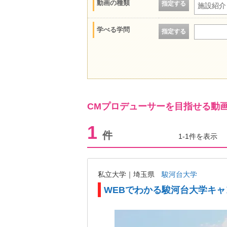
動画の種類
指定する
施設紹介
学べる学問
指定する
CMプロデューサーを目指せる動
1
件
1-1件を表示
私立大学｜埼玉県
駿河台大学
WEBでわかる駿河台大学キ