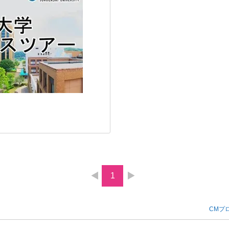
1
CMプ