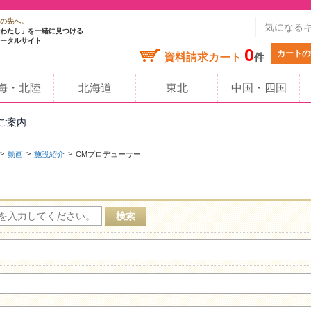
の先へ。
わたし」を一緒に見つける
ータルサイト
0
カートの
資料請求カート
件
海・北陸
北海道
東北
中国・四国
のご案内
動画
施設紹介
CMプロデューサー