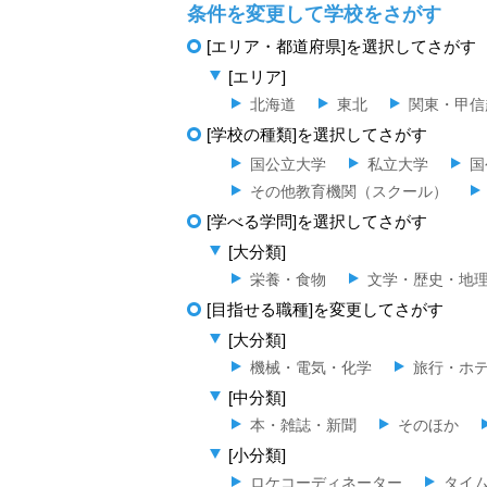
条件を変更して学校をさがす
[エリア・都道府県]を選択してさがす
[エリア]
北海道
東北
関東・甲信
[学校の種類]を選択してさがす
国公立大学
私立大学
国
その他教育機関（スクール）
[学べる学問]を選択してさがす
[大分類]
栄養・食物
文学・歴史・地
[目指せる職種]を変更してさがす
[大分類]
機械・電気・化学
旅行・ホ
[中分類]
本・雑誌・新聞
そのほか
[小分類]
ロケコーディネーター
タイ