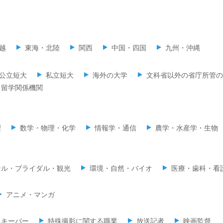
越
東海・北陸
関西
中国・四国
九州・沖縄
公立短大
私立短大
海外の大学
文科省以外の省庁所管の
留学関係機関
理
数学・物理・化学
情報学・通信
農学・水産学・生物
テル・ブライダル・観光
環境・自然・バイオ
医療・歯科・看
アニメ・マンガ
ムキーパー
特殊撮影に関する職業
放送記者
映画監督