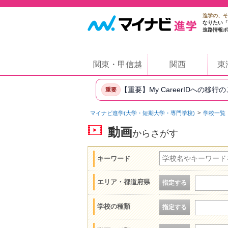
進学の、そ
なりたい「
進路情報ポ
関東・甲信越
関西
東
【重要】My CareerIDへの移行
重要
マイナビ進学(大学・短期大学・専門学校)
学校一覧
動画
からさがす
キーワード
エリア・都道府県
指定する
学校の種類
指定する