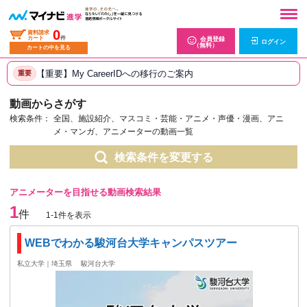
0
資料請求
カート
件
会員登録
ログイン
（無料）
カートの中を見る
【重要】My CareerIDへの移行のご案内
重要
動画からさがす
検索条件：
全国、施設紹介、マスコミ・芸能・アニメ・声優・漫画、アニ
メ・マンガ、アニメーターの動画一覧
検索条件を変更する
アニメーターを目指せる動画検索結果
1
件
1-1件を表示
WEBでわかる駿河台大学キャンパスツアー
私立大学｜埼玉県
駿河台大学