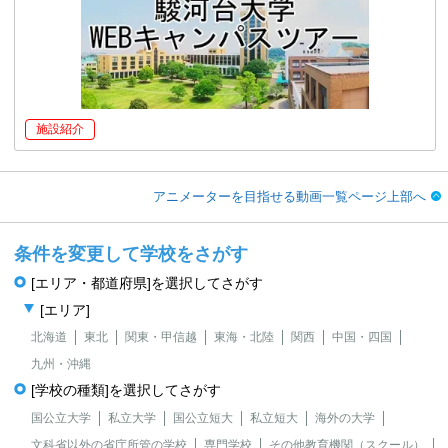
施設紹介
アニメーターを目指せる動画一覧ページ上部へ
条件を変更して学校をさがす
[エリア・都道府県]を選択してさがす
[エリア]
北海道
東北
関東・甲信越
東海・北陸
関西
中国・四国
九州・沖縄
[学校の種類]を選択してさがす
国公立大学
私立大学
国公立短大
私立短大
海外の大学
文科省以外の省庁所管の学校
専門学校
その他教育機関（スクール）