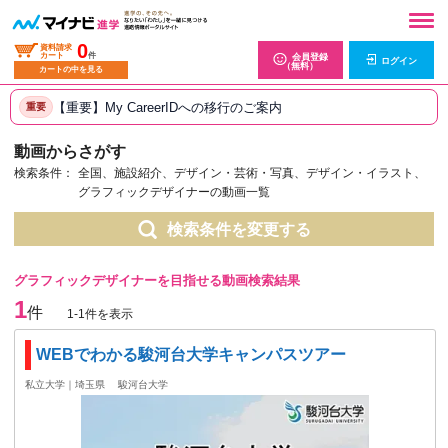
0
資料請求
カート
件
会員登録
ログイン
（無料）
カートの中を見る
【重要】My CareerIDへの移行のご案内
重要
動画からさがす
検索条件：
全国、施設紹介、デザイン・芸術・写真、デザイン・イラスト、
グラフィックデザイナーの動画一覧
検索条件を変更する
グラフィックデザイナーを目指せる動画検索結果
1
件
1-1件を表示
WEBでわかる駿河台大学キャンパスツアー
私立大学｜埼玉県
駿河台大学