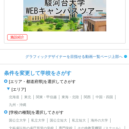
施設紹介
グラフィックデザイナーを目指せる動画一覧ページ上部へ
条件を変更して学校をさがす
[エリア・都道府県]を選択してさがす
[エリア]
北海道
東北
関東・甲信越
東海・北陸
関西
中国・四国
九州・沖縄
[学校の種類]を選択してさがす
国公立大学
私立大学
国公立短大
私立短大
海外の大学
文科省以外の省庁所管の学校
専門学校
その他教育機関（スクール）