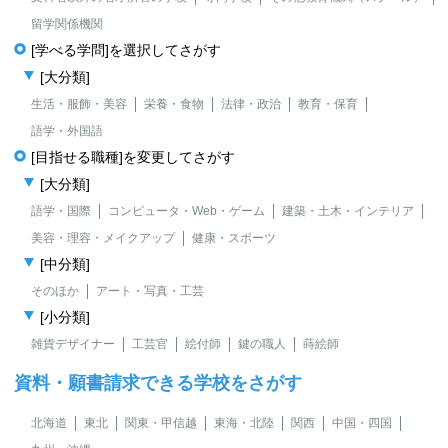
留学関係機関
[学べる学問]を選択してさがす
[大分類]
生活・服飾・美容
栄養・食物
法律・政治
教育・保育
語学・外国語
[目指せる職種]を変更してさがす
[大分類]
語学・国際
コンピュータ・Web・ゲーム
建築・土木・インテリア
美容・理容・メイクアップ
健康・スポーツ
[中分類]
そのほか
アート・写真・工芸
[小分類]
雑貨デザイナー
工芸官
絵付師
鍵の職人
蒔絵師
資料・願書請求できる学校をさがす
北海道
東北
関東・甲信越
東海・北陸
関西
中国・四国