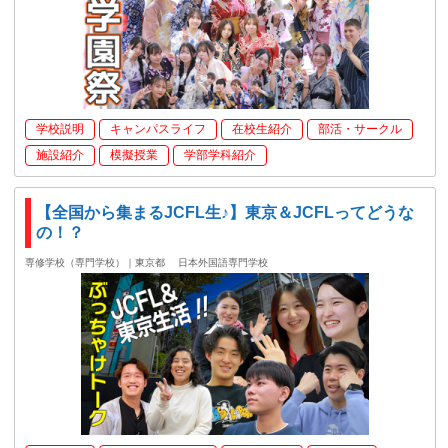
学校説明
キャンパスライフ
在校生紹介
部活・サークル
施設紹介
模擬授業
学部学科紹介
【全国から集まるJCFL生♪】東京＆JCFLってどうな
の！？
専修学校（専門学校）｜東京都
日本外国語専門学校