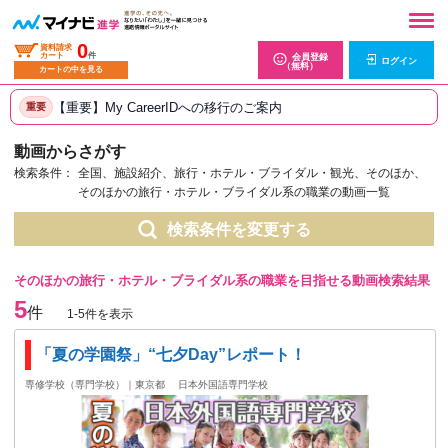
0
資料請求
カート
件
会員登録
ログイン
（無料）
カートの中を見る
【重要】My CareerIDへの移行のご案内
重要
動画からさがす
検索条件：
全国、施設紹介、旅行・ホテル・ブライダル・観光、そのほか、
そのほかの旅行・ホテル・ブライダル系の職業の動画一覧
検索条件を変更する
そのほかの旅行・ホテル・ブライダル系の職業を目指せる動画検索結果
5
件
1-5件を表示
「夏の学園祭」“七夕Day”レポート！
専修学校（専門学校）｜東京都
日本外国語専門学校