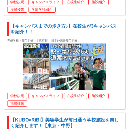
学校説明
キャンパスライフ
在校生紹介
施設紹介
模擬授業
学部学科紹介
【キャンパスまでの歩き方♪】在校生が3キャンパス
を紹介！！
専修学校（専門学校）｜東京都
日本外国語専門学校
学校説明
キャンパスライフ
在校生紹介
施設紹介
模擬授業
【KUBO×RiBi】美容学生が毎日通う学校施設を楽し
く紹介します！【東京・中野】