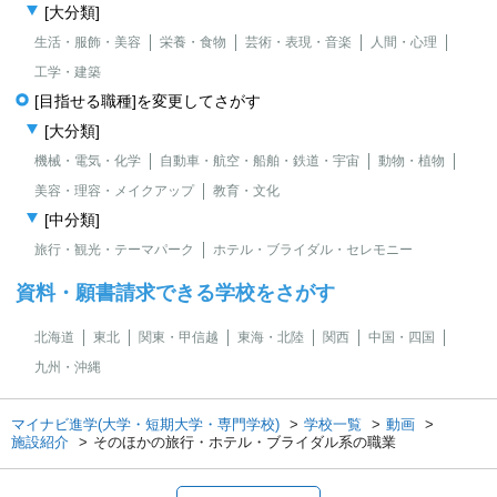
[大分類]
生活・服飾・美容
栄養・食物
芸術・表現・音楽
人間・心理
工学・建築
[目指せる職種]を変更してさがす
[大分類]
機械・電気・化学
自動車・航空・船舶・鉄道・宇宙
動物・植物
美容・理容・メイクアップ
教育・文化
[中分類]
旅行・観光・テーマパーク
ホテル・ブライダル・セレモニー
資料・願書請求できる学校をさがす
北海道
東北
関東・甲信越
東海・北陸
関西
中国・四国
九州・沖縄
マイナビ進学(大学・短期大学・専門学校)
学校一覧
動画
施設紹介
そのほかの旅行・ホテル・ブライダル系の職業