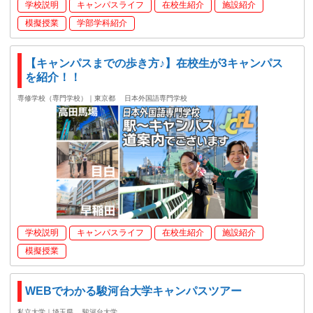
学校説明
キャンパスライフ
在校生紹介
施設紹介
模擬授業
学部学科紹介
【キャンパスまでの歩き方♪】在校生が3キャンパス
を紹介！！
専修学校（専門学校）｜東京都
日本外国語専門学校
学校説明
キャンパスライフ
在校生紹介
施設紹介
模擬授業
WEBでわかる駿河台大学キャンパスツアー
私立大学｜埼玉県
駿河台大学