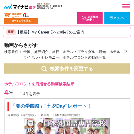
0
資料請求
カート
件
会員登録
ログイン
（無料）
カートの中を見る
【重要】My CareerIDへの移行のご案内
重要
動画からさがす
検索条件：
全国、施設紹介、旅行・ホテル・ブライダル・観光、ホテル・ブ
ライダル・セレモニー、ホテルフロントの動画一覧
検索条件を変更する
ホテルフロントを目指せる動画検索結果
4
件
1-4件を表示
「夏の学園祭」“七夕Day”レポート！
専修学校（専門学校）｜東京都
日本外国語専門学校