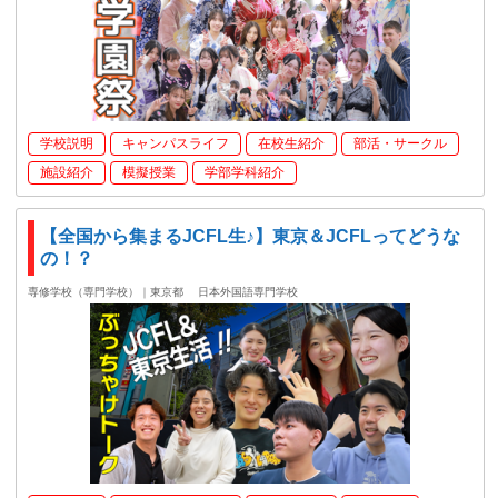
学校説明
キャンパスライフ
在校生紹介
部活・サークル
施設紹介
模擬授業
学部学科紹介
【全国から集まるJCFL生♪】東京＆JCFLってどうな
の！？
専修学校（専門学校）｜東京都
日本外国語専門学校