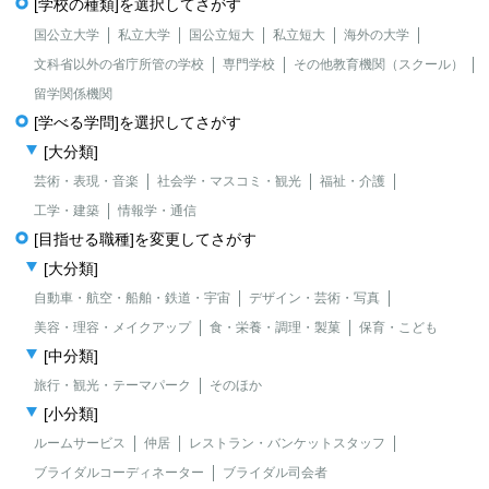
[学校の種類]を選択してさがす
国公立大学
私立大学
国公立短大
私立短大
海外の大学
文科省以外の省庁所管の学校
専門学校
その他教育機関（スクール）
留学関係機関
[学べる学問]を選択してさがす
[大分類]
芸術・表現・音楽
社会学・マスコミ・観光
福祉・介護
工学・建築
情報学・通信
[目指せる職種]を変更してさがす
[大分類]
自動車・航空・船舶・鉄道・宇宙
デザイン・芸術・写真
美容・理容・メイクアップ
食・栄養・調理・製菓
保育・こども
[中分類]
旅行・観光・テーマパーク
そのほか
[小分類]
ルームサービス
仲居
レストラン・バンケットスタッフ
ブライダルコーディネーター
ブライダル司会者