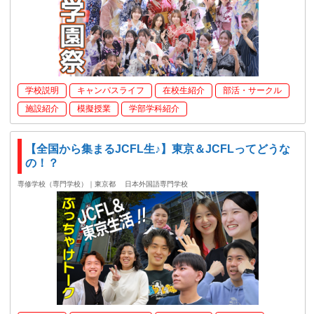
学校説明
キャンパスライフ
在校生紹介
部活・サークル
施設紹介
模擬授業
学部学科紹介
【全国から集まるJCFL生♪】東京＆JCFLってどうな
の！？
専修学校（専門学校）｜東京都
日本外国語専門学校