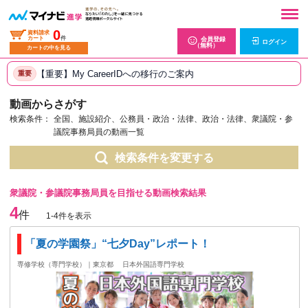
0
資料請求
カート
件
会員登録
ログイン
（無料）
カートの中を見る
【重要】My CareerIDへの移行のご案内
重要
動画からさがす
検索条件：
全国、施設紹介、公務員・政治・法律、政治・法律、衆議院・参
議院事務局員の動画一覧
検索条件を変更する
衆議院・参議院事務局員を目指せる動画検索結果
4
件
1-4件を表示
「夏の学園祭」“七夕Day”レポート！
専修学校（専門学校）｜東京都
日本外国語専門学校