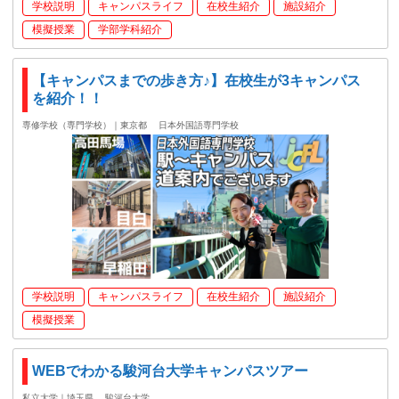
学校説明
キャンパスライフ
在校生紹介
施設紹介
模擬授業
学部学科紹介
【キャンパスまでの歩き方♪】在校生が3キャンパス
を紹介！！
専修学校（専門学校）｜東京都
日本外国語専門学校
学校説明
キャンパスライフ
在校生紹介
施設紹介
模擬授業
WEBでわかる駿河台大学キャンパスツアー
私立大学｜埼玉県
駿河台大学