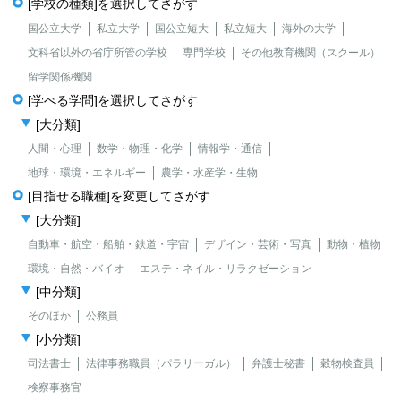
[学校の種類]を選択してさがす
国公立大学
私立大学
国公立短大
私立短大
海外の大学
文科省以外の省庁所管の学校
専門学校
その他教育機関（スクール）
留学関係機関
[学べる学問]を選択してさがす
[大分類]
人間・心理
数学・物理・化学
情報学・通信
地球・環境・エネルギー
農学・水産学・生物
[目指せる職種]を変更してさがす
[大分類]
自動車・航空・船舶・鉄道・宇宙
デザイン・芸術・写真
動物・植物
環境・自然・バイオ
エステ・ネイル・リラクゼーション
[中分類]
そのほか
公務員
[小分類]
司法書士
法律事務職員（パラリーガル）
弁護士秘書
穀物検査員
検察事務官