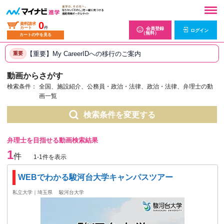
0
資料請求
カート
件
会員登録
ログイン
（無料）
カートの中を見る
【重要】My CareerIDへの移行のご案内
重要
動画からさがす
検索条件：
全国、施設紹介、公務員・政治・法律、政治・法律、弁理士の動
画一覧
検索条件を変更する
弁理士を目指せる動画検索結果
1
件
1-1件を表示
WEBでわかる駿河台大学キャンパスツアー
私立大学｜埼玉県
駿河台大学