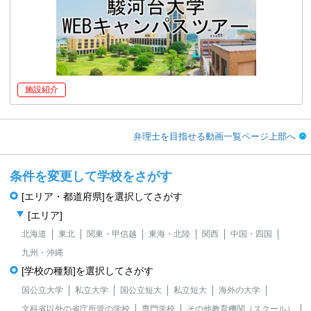
施設紹介
弁理士を目指せる動画一覧ページ上部へ
条件を変更して学校をさがす
[エリア・都道府県]を選択してさがす
[エリア]
北海道
東北
関東・甲信越
東海・北陸
関西
中国・四国
九州・沖縄
[学校の種類]を選択してさがす
国公立大学
私立大学
国公立短大
私立短大
海外の大学
文科省以外の省庁所管の学校
専門学校
その他教育機関（スクール）