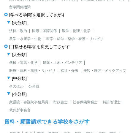
留学関係機関
[学べる学問]を選択してさがす
[大分類]
法律・政治
国際・国際関係
数学・物理・化学
農学・水産学・生物
医学・歯学・薬学・看護・リハビリ
[目指せる職種]を変更してさがす
[大分類]
機械・電気・化学
建築・土木・インテリア
医療・歯科・看護・リハビリ
福祉・介護
美容・理容・メイクアップ
[中分類]
そのほか
公務員
[小分類]
衆議院・参議院事務局員
行政書士
社会保険労務士
特許管理士
裁判所事務官
資料・願書請求できる学校をさがす