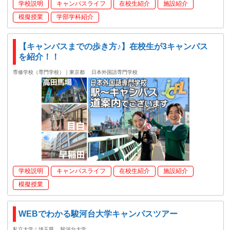
学校説明
キャンパスライフ
在校生紹介
施設紹介
模擬授業
学部学科紹介
【キャンパスまでの歩き方♪】在校生が3キャンパス
を紹介！！
専修学校（専門学校）｜東京都
日本外国語専門学校
学校説明
キャンパスライフ
在校生紹介
施設紹介
模擬授業
WEBでわかる駿河台大学キャンパスツアー
私立大学｜埼玉県
駿河台大学