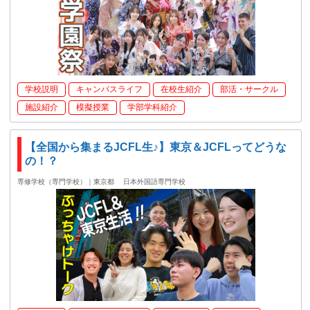
学校説明
キャンパスライフ
在校生紹介
部活・サークル
施設紹介
模擬授業
学部学科紹介
【全国から集まるJCFL生♪】東京＆JCFLってどうな
の！？
専修学校（専門学校）｜東京都
日本外国語専門学校