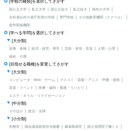
[学校の種類]を選択してさがす
国公立大学
私立大学
国公立短大
私立短大
海外の大学
文科省以外の省庁所管の学校
専門学校
その他教育機関（スクール）
留学関係機関
[学べる学問]を選択してさがす
[大分類]
栄養・食物
経済・経営・商学
芸術・表現・音楽
人間・心理
福祉・介護
[目指せる職種]を変更してさがす
[大分類]
コンピュータ・Web・ゲーム
マスコミ・芸能・アニメ・声優・漫画
音楽・イベント
医療・歯科・看護・リハビリ
エステ・ネイル・リラクゼーション
[中分類]
そのほか
政治・法律
[小分類]
刑務官
国会議員政策担当秘書
麻薬取締官
国土地理院で働く人