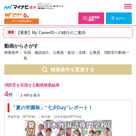
0
資料請求
カート
件
会員登録
ログイン
（無料）
カートの中を見る
【重要】My CareerIDへの移行のご案内
重要
動画からさがす
検索条件：
全国、施設紹介、公務員・政治・法律、公務員、消防官の動画一
覧
検索条件を変更する
消防官を目指せる動画検索結果
4
件
1-4件を表示
「夏の学園祭」“七夕Day”レポート！
専修学校（専門学校）｜東京都
日本外国語専門学校