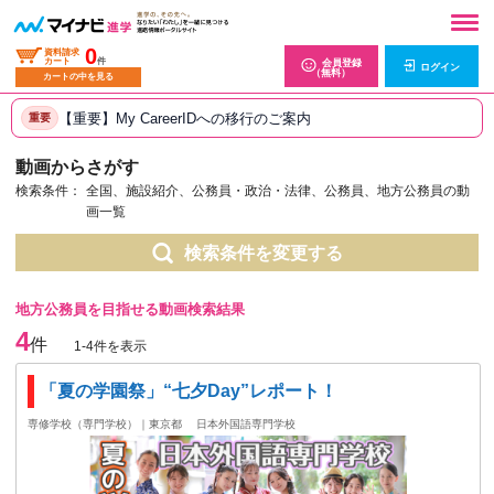
0
資料請求
カート
件
会員登録
ログイン
（無料）
カートの中を見る
【重要】My CareerIDへの移行のご案内
重要
動画からさがす
検索条件：
全国、施設紹介、公務員・政治・法律、公務員、地方公務員の動
画一覧
検索条件を変更する
地方公務員を目指せる動画検索結果
4
件
1-4件を表示
「夏の学園祭」“七夕Day”レポート！
専修学校（専門学校）｜東京都
日本外国語専門学校