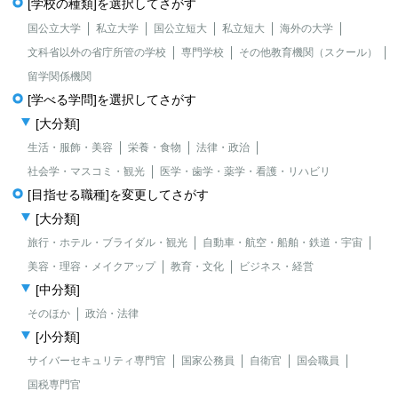
[学校の種類]を選択してさがす
国公立大学
私立大学
国公立短大
私立短大
海外の大学
文科省以外の省庁所管の学校
専門学校
その他教育機関（スクール）
留学関係機関
[学べる学問]を選択してさがす
[大分類]
生活・服飾・美容
栄養・食物
法律・政治
社会学・マスコミ・観光
医学・歯学・薬学・看護・リハビリ
[目指せる職種]を変更してさがす
[大分類]
旅行・ホテル・ブライダル・観光
自動車・航空・船舶・鉄道・宇宙
美容・理容・メイクアップ
教育・文化
ビジネス・経営
[中分類]
そのほか
政治・法律
[小分類]
サイバーセキュリティ専門官
国家公務員
自衛官
国会職員
国税専門官