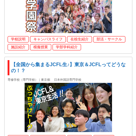
学校説明
キャンパスライフ
在校生紹介
部活・サークル
施設紹介
模擬授業
学部学科紹介
【全国から集まるJCFL生♪】東京＆JCFLってどうな
の！？
専修学校（専門学校）｜東京都
日本外国語専門学校