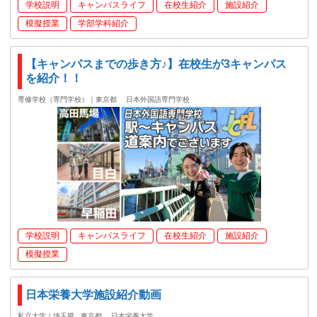
学校説明
キャンパスライフ
在校生紹介
施設紹介
模擬授業
学部学科紹介
【キャンパスまでの歩き方♪】在校生が3キャンパス
を紹介！！
専修学校（専門学校）｜東京都
日本外国語専門学校
学校説明
キャンパスライフ
在校生紹介
施設紹介
模擬授業
日本栄養大学施設紹介動画
私立大学｜埼玉県 , 東京都
日本栄養大学