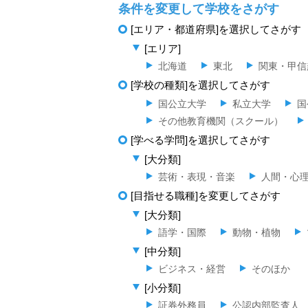
条件を変更して学校をさがす
[エリア・都道府県]を選択してさがす
[エリア]
北海道
東北
関東・甲信
[学校の種類]を選択してさがす
国公立大学
私立大学
国
その他教育機関（スクール）
[学べる学問]を選択してさがす
[大分類]
芸術・表現・音楽
人間・心
[目指せる職種]を変更してさがす
[大分類]
語学・国際
動物・植物
[中分類]
ビジネス・経営
そのほか
[小分類]
証券外務員
公認内部監査人