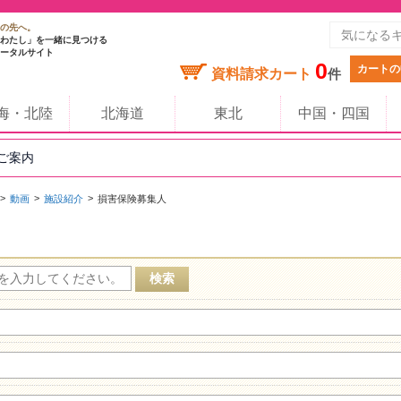
の先へ。
わたし」を一緒に見つける
ータルサイト
0
カートの
資料請求カート
件
海・北陸
北海道
東北
中国・四国
のご案内
動画
施設紹介
損害保険募集人