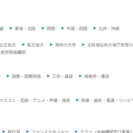
越
東海・北陸
関西
中国・四国
九州・沖縄
公立短大
私立短大
海外の大学
文科省以外の省庁所管の
留学関係機関
理
国際・国際関係
工学・建築
情報学・通信
マスコミ・芸能・アニメ・声優・漫画
医療・歯科・看護・リハビ
銀行員
ファンドマネジャー
テラー（金融機関窓口業務