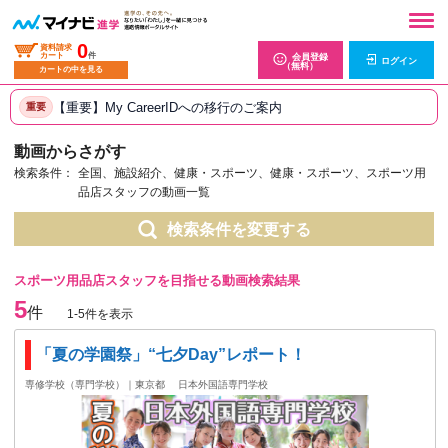
0
資料請求
カート
件
会員登録
ログイン
（無料）
カートの中を見る
【重要】My CareerIDへの移行のご案内
重要
動画からさがす
検索条件：
全国、施設紹介、健康・スポーツ、健康・スポーツ、スポーツ用
品店スタッフの動画一覧
検索条件を変更する
スポーツ用品店スタッフを目指せる動画検索結果
5
件
1-5件を表示
「夏の学園祭」“七夕Day”レポート！
専修学校（専門学校）｜東京都
日本外国語専門学校