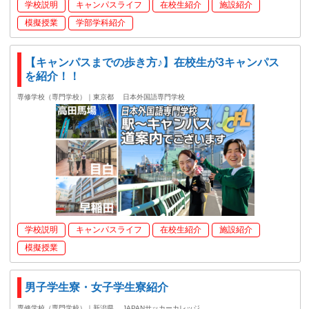
学校説明
キャンパスライフ
在校生紹介
施設紹介
模擬授業
学部学科紹介
【キャンパスまでの歩き方♪】在校生が3キャンパス
を紹介！！
専修学校（専門学校）｜東京都
日本外国語専門学校
学校説明
キャンパスライフ
在校生紹介
施設紹介
模擬授業
男子学生寮・女子学生寮紹介
専修学校（専門学校）｜新潟県
JAPANサッカーカレッジ