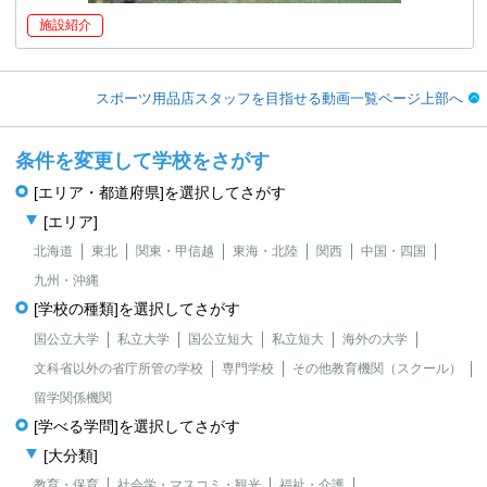
施設紹介
スポーツ用品店スタッフを目指せる動画一覧ページ上部へ
条件を変更して学校をさがす
[エリア・都道府県]を選択してさがす
[エリア]
北海道
東北
関東・甲信越
東海・北陸
関西
中国・四国
九州・沖縄
[学校の種類]を選択してさがす
国公立大学
私立大学
国公立短大
私立短大
海外の大学
文科省以外の省庁所管の学校
専門学校
その他教育機関（スクール）
留学関係機関
[学べる学問]を選択してさがす
[大分類]
教育・保育
社会学・マスコミ・観光
福祉・介護