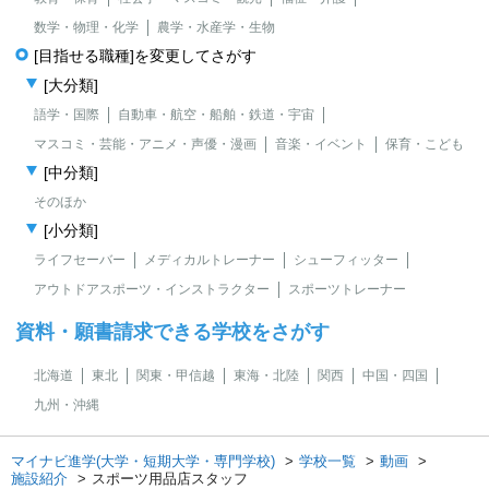
数学・物理・化学
農学・水産学・生物
[目指せる職種]を変更してさがす
[大分類]
語学・国際
自動車・航空・船舶・鉄道・宇宙
マスコミ・芸能・アニメ・声優・漫画
音楽・イベント
保育・こども
[中分類]
そのほか
[小分類]
ライフセーバー
メディカルトレーナー
シューフィッター
アウトドアスポーツ・インストラクター
スポーツトレーナー
資料・願書請求できる学校をさがす
北海道
東北
関東・甲信越
東海・北陸
関西
中国・四国
九州・沖縄
マイナビ進学(大学・短期大学・専門学校)
学校一覧
動画
施設紹介
スポーツ用品店スタッフ