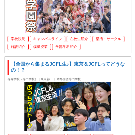
学校説明
キャンパスライフ
在校生紹介
部活・サークル
施設紹介
模擬授業
学部学科紹介
【全国から集まるJCFL生♪】東京＆JCFLってどうな
の！？
専修学校（専門学校）｜東京都
日本外国語専門学校