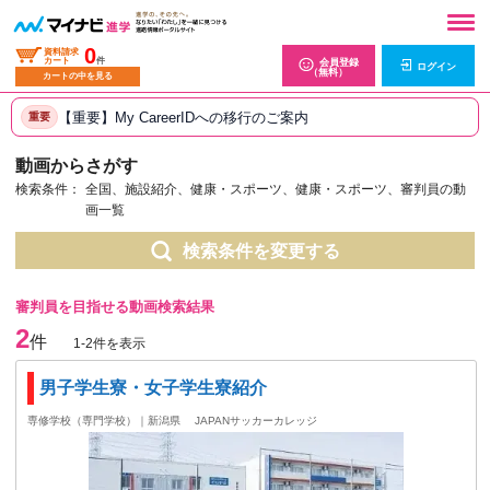
0
資料請求
カート
件
会員登録
ログイン
（無料）
カートの中を見る
【重要】My CareerIDへの移行のご案内
重要
動画からさがす
検索条件：
全国、施設紹介、健康・スポーツ、健康・スポーツ、審判員の動
画一覧
検索条件を変更する
審判員を目指せる動画検索結果
2
件
1-2件を表示
男子学生寮・女子学生寮紹介
専修学校（専門学校）｜新潟県
JAPANサッカーカレッジ