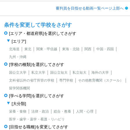
審判員を目指せる動画一覧ページ上部へ
条件を変更して学校をさがす
[エリア・都道府県]を選択してさがす
[エリア]
北海道
東北
関東・甲信越
東海・北陸
関西
中国・四国
九州・沖縄
[学校の種類]を選択してさがす
国公立大学
私立大学
国公立短大
私立短大
海外の大学
文科省以外の省庁所管の学校
専門学校
その他教育機関（スクール）
留学関係機関
[学べる学問]を選択してさがす
[大分類]
栄養・食物
法律・政治
総合・教養
人間・心理
医学・歯学・薬学・看護・リハビリ
[目指せる職種]を変更してさがす