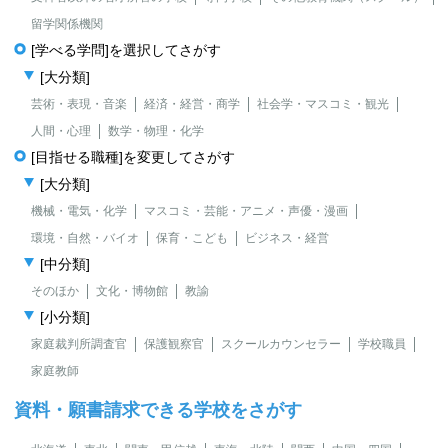
留学関係機関
[学べる学問]を選択してさがす
[大分類]
芸術・表現・音楽
経済・経営・商学
社会学・マスコミ・観光
人間・心理
数学・物理・化学
[目指せる職種]を変更してさがす
[大分類]
機械・電気・化学
マスコミ・芸能・アニメ・声優・漫画
環境・自然・バイオ
保育・こども
ビジネス・経営
[中分類]
そのほか
文化・博物館
教諭
[小分類]
家庭裁判所調査官
保護観察官
スクールカウンセラー
学校職員
家庭教師
資料・願書請求できる学校をさがす