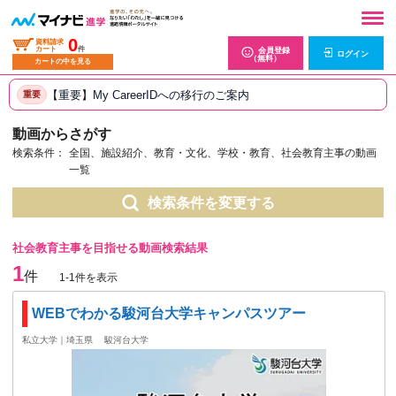
0
資料請求
カート
件
会員登録
ログイン
（無料）
カートの中を見る
【重要】My CareerIDへの移行のご案内
重要
動画からさがす
検索条件：
全国、施設紹介、教育・文化、学校・教育、社会教育主事の動画
一覧
検索条件を変更する
社会教育主事を目指せる動画検索結果
1
件
1-1件を表示
WEBでわかる駿河台大学キャンパスツアー
私立大学｜埼玉県
駿河台大学