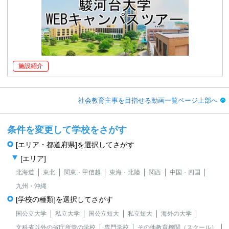
施設紹介
社会教育主事を目指せる動画一覧ページ上部へ
条件を変更して学校をさがす
[エリア・都道府県]を選択してさがす
[エリア]
北海道
東北
関東・甲信越
東海・北陸
関西
中国・四国
九州・沖縄
[学校の種類]を選択してさがす
国公立大学
私立大学
国公立短大
私立短大
海外の大学
文科省以外の省庁所管の学校
専門学校
その他教育機関（スクール）