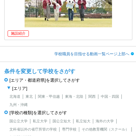
施設紹介
学校職員を目指せる動画一覧ページ上部へ
条件を変更して学校をさがす
[エリア・都道府県]を選択してさがす
[エリア]
北海道
東北
関東・甲信越
東海・北陸
関西
中国・四国
九州・沖縄
[学校の種類]を選択してさがす
国公立大学
私立大学
国公立短大
私立短大
海外の大学
文科省以外の省庁所管の学校
専門学校
その他教育機関（スクール）