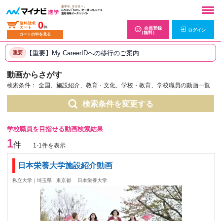
0
資料請求
カート
件
会員登録
ログイン
（無料）
カートの中を見る
【重要】My CareerIDへの移行のご案内
重要
動画からさがす
検索条件：
全国、施設紹介、教育・文化、学校・教育、学校職員の動画一覧
検索条件を変更する
学校職員を目指せる動画検索結果
1
件
1-1件を表示
日本栄養大学施設紹介動画
私立大学｜埼玉県 , 東京都
日本栄養大学