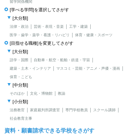
留学関係機関
[学べる学問]を選択してさがす
[大分類]
法律・政治
芸術・表現・音楽
工学・建築
医学・歯学・薬学・看護・リハビリ
体育・健康・スポーツ
[目指せる職種]を変更してさがす
[大分類]
語学・国際
自動車・航空・船舶・鉄道・宇宙
建築・土木・インテリア
マスコミ・芸能・アニメ・声優・漫画
保育・こども
[中分類]
そのほか
文化・博物館
教諭
[小分類]
法務教官
家庭裁判所調査官
専門学校教員
スクール講師
社会教育主事
資料・願書請求できる学校をさがす