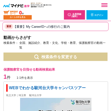
0
資料請求
カート
件
会員登録
ログイン
（無料）
カートの中を見る
【重要】My CareerIDへの移行のご案内
重要
動画からさがす
検索条件：
全国、施設紹介、教育・文化、学校・教育、保護観察官の動画一
覧
検索条件を変更する
保護観察官を目指せる動画検索結果
1
件
1-1件を表示
WEBでわかる駿河台大学キャンパスツアー
私立大学｜埼玉県
駿河台大学