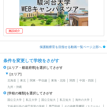
施設紹介
保護観察官を目指せる動画一覧ページ上部へ
条件を変更して学校をさがす
[エリア・都道府県]を選択してさがす
[エリア]
北海道
東北
関東・甲信越
東海・北陸
関西
中国・四国
九州・沖縄
[学校の種類]を選択してさがす
国公立大学
私立大学
国公立短大
私立短大
海外の大学
文科省以外の省庁所管の学校
専門学校
その他教育機関（スクール）