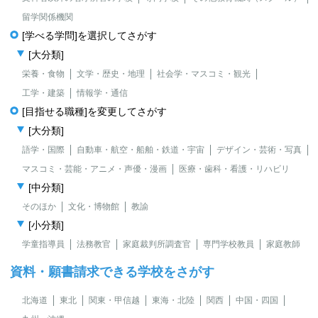
留学関係機関
[学べる学問]を選択してさがす
[大分類]
栄養・食物
文学・歴史・地理
社会学・マスコミ・観光
工学・建築
情報学・通信
[目指せる職種]を変更してさがす
[大分類]
語学・国際
自動車・航空・船舶・鉄道・宇宙
デザイン・芸術・写真
マスコミ・芸能・アニメ・声優・漫画
医療・歯科・看護・リハビリ
[中分類]
そのほか
文化・博物館
教諭
[小分類]
学童指導員
法務教官
家庭裁判所調査官
専門学校教員
家庭教師
資料・願書請求できる学校をさがす
北海道
東北
関東・甲信越
東海・北陸
関西
中国・四国