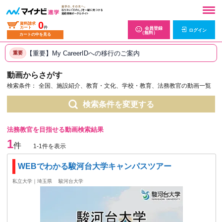
0
資料請求
カート
件
会員登録
ログイン
（無料）
カートの中を見る
【重要】My CareerIDへの移行のご案内
重要
動画からさがす
検索条件：
全国、施設紹介、教育・文化、学校・教育、法務教官の動画一覧
検索条件を変更する
法務教官を目指せる動画検索結果
1
件
1-1件を表示
WEBでわかる駿河台大学キャンパスツアー
私立大学｜埼玉県
駿河台大学