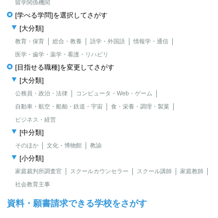
留学関係機関
[学べる学問]を選択してさがす
[大分類]
教育・保育
総合・教養
語学・外国語
情報学・通信
医学・歯学・薬学・看護・リハビリ
[目指せる職種]を変更してさがす
[大分類]
公務員・政治・法律
コンピュータ・Web・ゲーム
自動車・航空・船舶・鉄道・宇宙
食・栄養・調理・製菓
ビジネス・経営
[中分類]
そのほか
文化・博物館
教諭
[小分類]
家庭裁判所調査官
スクールカウンセラー
スクール講師
家庭教師
社会教育主事
資料・願書請求できる学校をさがす