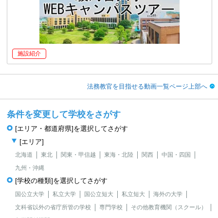
施設紹介
法務教官を目指せる動画一覧ページ上部へ
条件を変更して学校をさがす
[エリア・都道府県]を選択してさがす
[エリア]
北海道
東北
関東・甲信越
東海・北陸
関西
中国・四国
九州・沖縄
[学校の種類]を選択してさがす
国公立大学
私立大学
国公立短大
私立短大
海外の大学
文科省以外の省庁所管の学校
専門学校
その他教育機関（スクール）