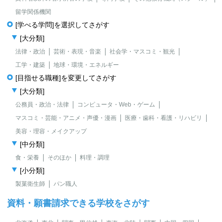
留学関係機関
[学べる学問]を選択してさがす
[大分類]
法律・政治
芸術・表現・音楽
社会学・マスコミ・観光
工学・建築
地球・環境・エネルギー
[目指せる職種]を変更してさがす
[大分類]
公務員・政治・法律
コンピュータ・Web・ゲーム
マスコミ・芸能・アニメ・声優・漫画
医療・歯科・看護・リハビリ
美容・理容・メイクアップ
[中分類]
食・栄養
そのほか
料理・調理
[小分類]
製菓衛生師
パン職人
資料・願書請求できる学校をさがす