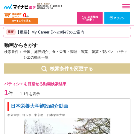
0
資料請求
カート
件
会員登録
ログイン
（無料）
カートの中を見る
【重要】My CareerIDへの移行のご案内
重要
動画からさがす
検索条件：
全国、施設紹介、食・栄養・調理・製菓、製菓・製パン、パティ
シエの動画一覧
検索条件を変更する
パティシエを目指せる動画検索結果
1
件
1-1件を表示
日本栄養大学施設紹介動画
私立大学｜埼玉県 , 東京都
日本栄養大学