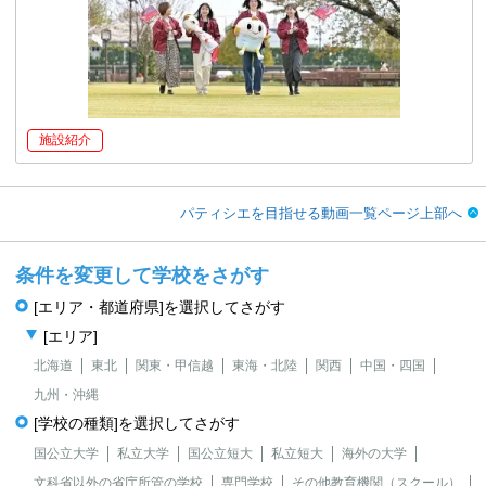
施設紹介
パティシエを目指せる動画一覧ページ上部へ
条件を変更して学校をさがす
[エリア・都道府県]を選択してさがす
[エリア]
北海道
東北
関東・甲信越
東海・北陸
関西
中国・四国
九州・沖縄
[学校の種類]を選択してさがす
国公立大学
私立大学
国公立短大
私立短大
海外の大学
文科省以外の省庁所管の学校
専門学校
その他教育機関（スクール）