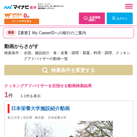
0
資料請求
カート
件
会員登録
ログイン
（無料）
カートの中を見る
【重要】My CareerIDへの移行のご案内
重要
動画からさがす
検索条件：
全国、施設紹介、食・栄養・調理・製菓、料理・調理、クッキン
グアドバイザーの動画一覧
検索条件を変更する
クッキングアドバイザーを目指せる動画検索結果
1
件
1-1件を表示
日本栄養大学施設紹介動画
私立大学｜埼玉県 , 東京都
日本栄養大学