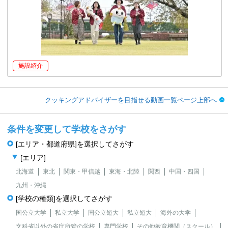
施設紹介
クッキングアドバイザーを目指せる動画一覧ページ上部へ
条件を変更して学校をさがす
[エリア・都道府県]を選択してさがす
[エリア]
北海道
東北
関東・甲信越
東海・北陸
関西
中国・四国
九州・沖縄
[学校の種類]を選択してさがす
国公立大学
私立大学
国公立短大
私立短大
海外の大学
文科省以外の省庁所管の学校
専門学校
その他教育機関（スクール）