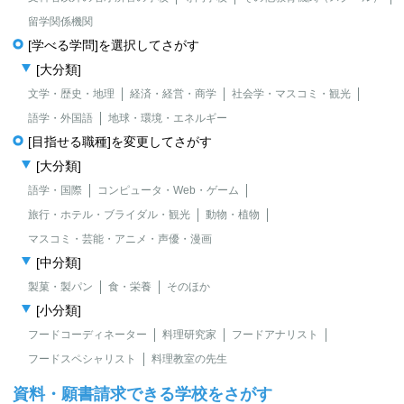
留学関係機関
[学べる学問]を選択してさがす
[大分類]
文学・歴史・地理
経済・経営・商学
社会学・マスコミ・観光
語学・外国語
地球・環境・エネルギー
[目指せる職種]を変更してさがす
[大分類]
語学・国際
コンピュータ・Web・ゲーム
旅行・ホテル・ブライダル・観光
動物・植物
マスコミ・芸能・アニメ・声優・漫画
[中分類]
製菓・製パン
食・栄養
そのほか
[小分類]
フードコーディネーター
料理研究家
フードアナリスト
フードスペシャリスト
料理教室の先生
資料・願書請求できる学校をさがす