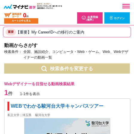
0
資料請求
カート
件
会員登録
ログイン
（無料）
カートの中を見る
【重要】My CareerIDへの移行のご案内
重要
動画からさがす
検索条件：
全国、施設紹介、コンピュータ・Web・ゲーム、Web、Webデザ
イナーの動画一覧
検索条件を変更する
Webデザイナーを目指せる動画検索結果
1
件
1-1件を表示
WEBでわかる駿河台大学キャンパスツアー
私立大学｜埼玉県
駿河台大学