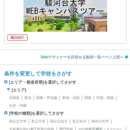
施設紹介
Webデザイナーを目指せる動画一覧ページ上部へ
条件を変更して学校をさがす
[エリア・都道府県]を選択してさがす
[エリア]
北海道
東北
関東・甲信越
東海・北陸
関西
中国・四国
九州・沖縄
[学校の種類]を選択してさがす
国公立大学
私立大学
国公立短大
私立短大
海外の大学
文科省以外の省庁所管の学校
専門学校
その他教育機関（スクール）