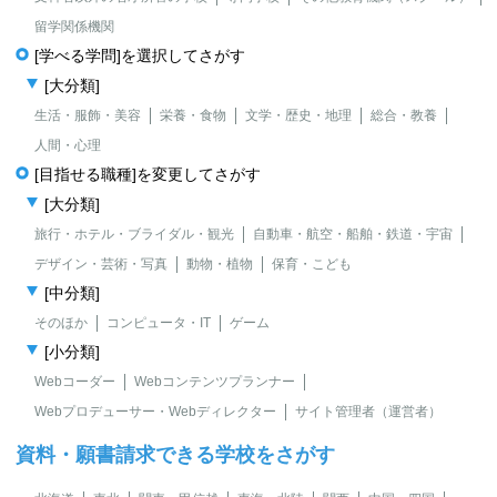
留学関係機関
[学べる学問]を選択してさがす
[大分類]
生活・服飾・美容
栄養・食物
文学・歴史・地理
総合・教養
人間・心理
[目指せる職種]を変更してさがす
[大分類]
旅行・ホテル・ブライダル・観光
自動車・航空・船舶・鉄道・宇宙
デザイン・芸術・写真
動物・植物
保育・こども
[中分類]
そのほか
コンピュータ・IT
ゲーム
[小分類]
Webコーダー
Webコンテンツプランナー
Webプロデューサー・Webディレクター
サイト管理者（運営者）
資料・願書請求できる学校をさがす