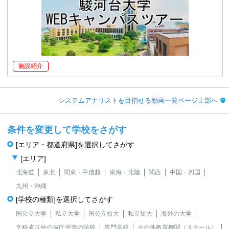
施設紹介
システムアナリストを目指せる動画一覧ページ上部へ
条件を変更して学校をさがす
[エリア・都道府県]を選択してさがす
[エリア]
北海道
東北
関東・甲信越
東海・北陸
関西
中国・四国
九州・沖縄
[学校の種類]を選択してさがす
国公立大学
私立大学
国公立短大
私立短大
海外の大学
文科省以外の省庁所管の学校
専門学校
その他教育機関（スクール）