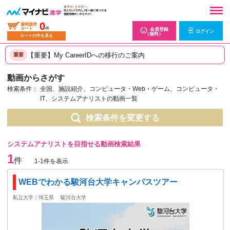
0
資料請求
カート
件
会員登録
ログイン
（無料）
カートの中を見る
【重要】My CareerIDへの移行のご案内
重要
動画からさがす
検索条件：
全国、施設紹介、コンピュータ・Web・ゲーム、コンピュータ・
IT、システムアナリストの動画一覧
検索条件を変更する
システムアナリストを目指せる動画検索結果
1
件
1-1件を表示
WEBでわかる駿河台大学キャンパスツアー
私立大学｜埼玉県
駿河台大学