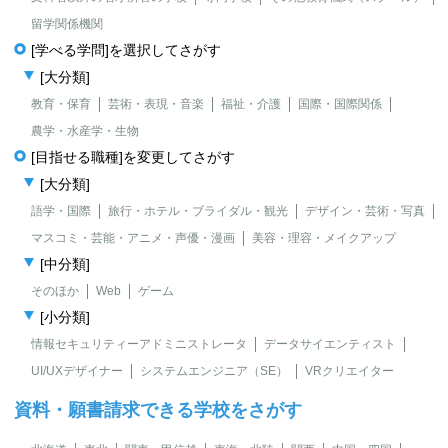
留学関係機関
[学べる学問]を選択してさがす
[大分類]
教育・保育
芸術・表現・音楽
福祉・介護
国際・国際関係
農学・水産学・生物
[目指せる職種]を変更してさがす
[大分類]
語学・国際
旅行・ホテル・ブライダル・観光
デザイン・芸術・写真
マスコミ・芸能・アニメ・声優・漫画
美容・理容・メイクアップ
[中分類]
そのほか
Web
ゲーム
[小分類]
情報セキュリティーアドミニストレータ
データサイエンティスト
UI/UXデザイナー
システムエンジニア（SE）
VRクリエイター
資料・願書請求できる学校をさがす