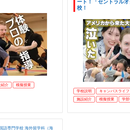
ート！「セントラルオ
校！
設紹介
模擬授業
学校説明
キャンパスライフ
施設紹介
模擬授業
学部
国語専門学校 海外留学科（海