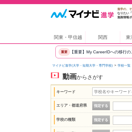
進学の、そ
なりたい「
進路情報ポ
関東・甲信越
関西
東
【重要】My CareerIDへの移行
重要
マイナビ進学(大学・短期大学・専門学校)
学校一覧
動画
からさがす
キーワード
エリア・都道府県
指定する
学校の種類
指定する