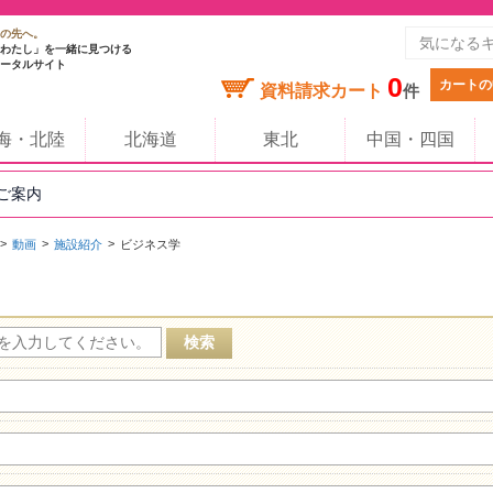
の先へ。
わたし」を一緒に見つける
ータルサイト
0
カートの
資料請求カート
件
海・北陸
北海道
東北
中国・四国
のご案内
動画
施設紹介
ビジネス学