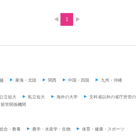
1
越
東海・北陸
関西
中国・四国
九州・沖縄
公立短大
私立短大
海外の大学
文科省以外の省庁所管の
留学関係機関
総合・教養
農学・水産学・生物
体育・健康・スポーツ