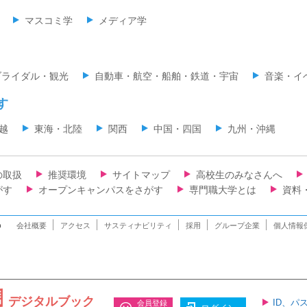
マスコミ学
メディア学
ブライダル・観光
自動車・航空・船舶・鉄道・宇宙
音楽・イ
す
越
東海・北陸
関西
中国・四国
九州・沖縄
の取扱
推奨環境
サイトマップ
高校生のみなさんへ
がす
オープンキャンパスをさがす
専門職大学とは
資料
n
会社概要
アクセス
サスティナビリティ
採用
グループ企業
個人情報
デジタルブック
ID、パ
会員登録