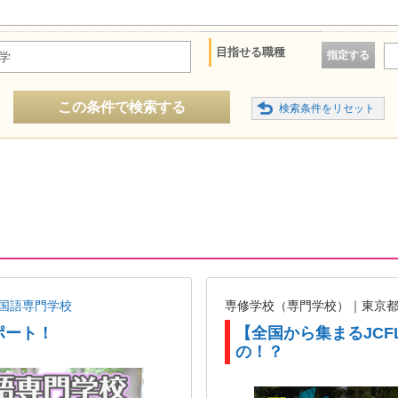
目指せる職種
指定する
学
この条件で検索する
国語専門学校
専修学校（専門学校）｜東京
ポート！
【全国から集まるJCF
の！？