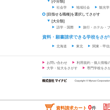
[小分類]
社会学
地域社会
観光学
[目指せる職種]を選択してさがす
[大分類]
語学・国際
旅行・ホテル・
資料・願書請求できる学校をさが
北海道
東北
関東・甲信
お問い合わせ
利用規約・個人情報
大学・短大をさがす
専門学校をさ
Copyright © Mynavi Corporatio
0
資料請求カート
件