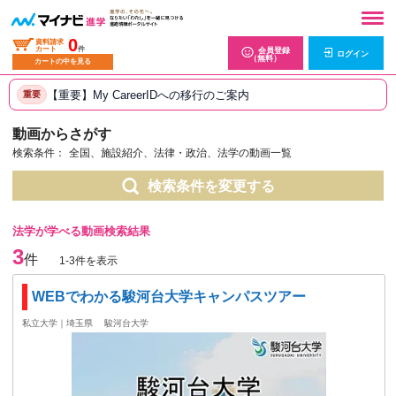
0
資料請求
カート
件
会員登録
ログイン
（無料）
カートの中を見る
【重要】My CareerIDへの移行のご案内
重要
動画からさがす
検索条件：
全国、施設紹介、法律・政治、法学の動画一覧
検索条件を変更する
法学が学べる動画検索結果
3
件
1-3件を表示
WEBでわかる駿河台大学キャンパスツアー
私立大学｜埼玉県
駿河台大学