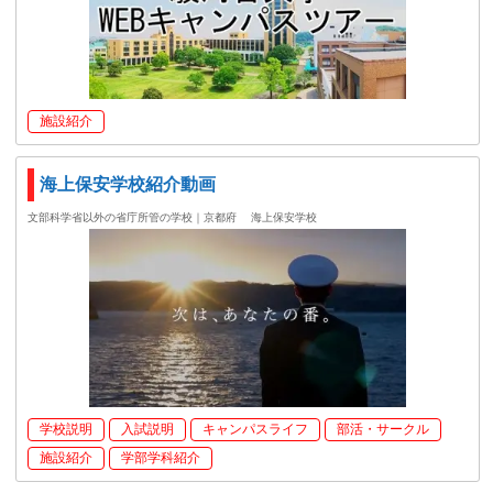
施設紹介
海上保安学校紹介動画
文部科学省以外の省庁所管の学校｜京都府
海上保安学校
学校説明
入試説明
キャンパスライフ
部活・サークル
施設紹介
学部学科紹介