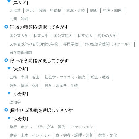
[エリア]
北海道
東北
関東・甲信越
東海・北陸
関西
中国・四国
九州・沖縄
[学校の種類]を選択してさがす
国公立大学
私立大学
国公立短大
私立短大
海外の大学
文科省以外の省庁所管の学校
専門学校
その他教育機関（スクール）
留学関係機関
[学べる学問]を変更してさがす
[大分類]
芸術・表現・音楽
社会学・マスコミ・観光
総合・教養
数学・物理・化学
農学・水産学・生物
[小分類]
政治学
[目指せる職種]を選択してさがす
[大分類]
旅行・ホテル・ブライダル・観光
ファッション
建築・土木・インテリア
食・栄養・調理・製菓
教育・文化