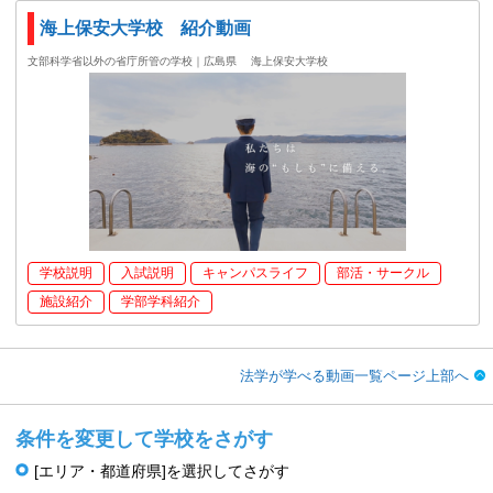
海上保安大学校 紹介動画
文部科学省以外の省庁所管の学校｜広島県
海上保安大学校
学校説明
入試説明
キャンパスライフ
部活・サークル
施設紹介
学部学科紹介
法学が学べる動画一覧ページ上部へ
条件を変更して学校をさがす
[エリア・都道府県]を選択してさがす