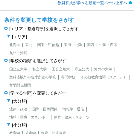
教員養成が学べる動画一覧ページ上部へ
条件を変更して学校をさがす
[エリア・都道府県]を選択してさがす
[エリア]
北海道
東北
関東・甲信越
東海・北陸
関西
中国・四国
九州・沖縄
[学校の種類]を選択してさがす
国公立大学
私立大学
国公立短大
私立短大
海外の大学
文科省以外の省庁所管の学校
専門学校
その他教育機関（スクール）
留学関係機関
[学べる学問]を変更してさがす
[大分類]
法律・政治
国際・国際関係
情報学・通信
地球・環境・エネルギー
体育・健康・スポーツ
[小分類]
教育学
児童学
保育・幼児教育