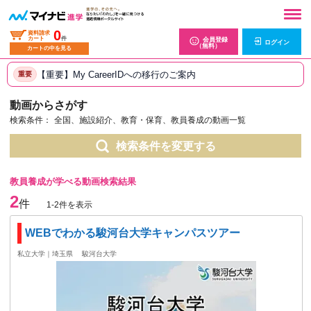
0
資料請求
カート
件
会員登録
ログイン
（無料）
カートの中を見る
【重要】My CareerIDへの移行のご案内
重要
動画からさがす
検索条件：
全国、施設紹介、教育・保育、教員養成の動画一覧
検索条件を変更する
教員養成が学べる動画検索結果
2
件
1-2件を表示
WEBでわかる駿河台大学キャンパスツアー
私立大学｜埼玉県
駿河台大学