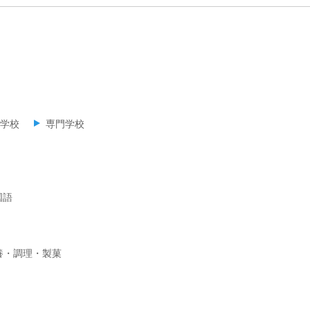
学校
専門学校
国語
養・調理・製菓