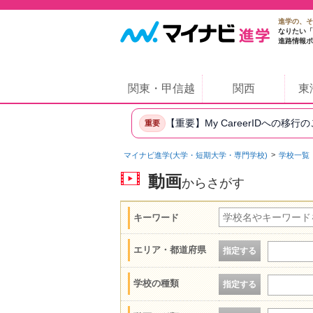
進学の、そ
なりたい「
進路情報ポ
関東・甲信越
関西
東
【重要】My CareerIDへの移行
重要
マイナビ進学(大学・短期大学・専門学校)
学校一覧
動画
からさがす
キーワード
エリア・都道府県
指定する
学校の種類
指定する