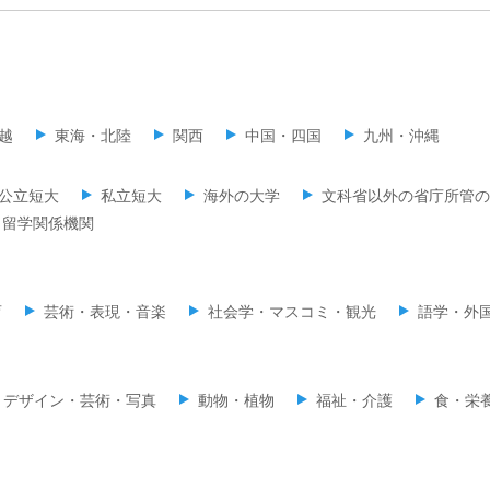
越
東海・北陸
関西
中国・四国
九州・沖縄
公立短大
私立短大
海外の大学
文科省以外の省庁所管の
留学関係機関
育
芸術・表現・音楽
社会学・マスコミ・観光
語学・外
デザイン・芸術・写真
動物・植物
福祉・介護
食・栄