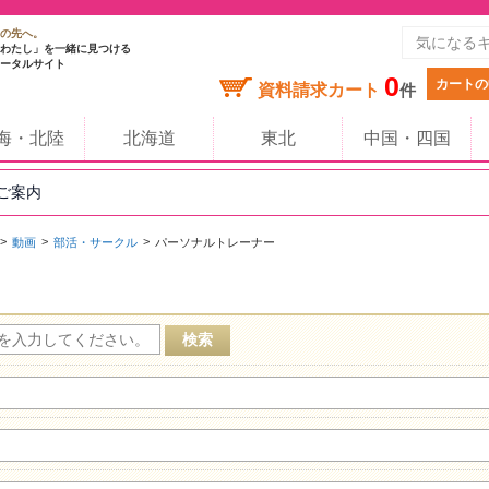
の先へ。
わたし」を一緒に見つける
ータルサイト
0
カートの
資料請求カート
件
海・北陸
北海道
東北
中国・四国
のご案内
動画
部活・サークル
パーソナルトレーナー