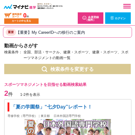
0
資料請求
カート
件
会員登録
ログイン
（無料）
カートの中を見る
【重要】My CareerIDへの移行のご案内
重要
動画からさがす
検索条件：
全国、部活・サークル、健康・スポーツ、健康・スポーツ、スポ
ーツマネジメントの動画一覧
検索条件を変更する
スポーツマネジメントを目指せる動画検索結果
2
件
1-2件を表示
「夏の学園祭」“七夕Day”レポート！
専修学校（専門学校）｜東京都
日本外国語専門学校