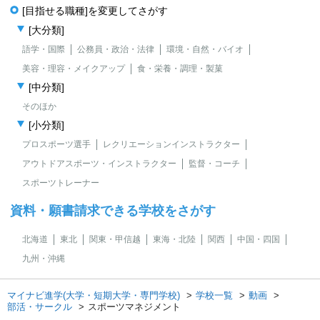
[目指せる職種]を変更してさがす
[大分類]
語学・国際
公務員・政治・法律
環境・自然・バイオ
美容・理容・メイクアップ
食・栄養・調理・製菓
[中分類]
そのほか
[小分類]
プロスポーツ選手
レクリエーションインストラクター
アウトドアスポーツ・インストラクター
監督・コーチ
スポーツトレーナー
資料・願書請求できる学校をさがす
北海道
東北
関東・甲信越
東海・北陸
関西
中国・四国
九州・沖縄
マイナビ進学(大学・短期大学・専門学校)
学校一覧
動画
部活・サークル
スポーツマネジメント