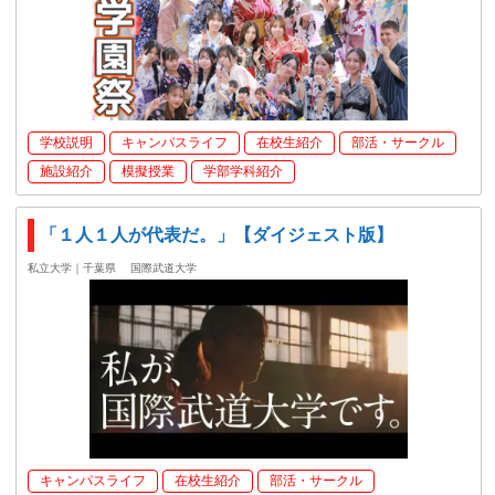
学校説明
キャンパスライフ
在校生紹介
部活・サークル
施設紹介
模擬授業
学部学科紹介
「１人１人が代表だ。」【ダイジェスト版】
私立大学｜千葉県
国際武道大学
キャンパスライフ
在校生紹介
部活・サークル