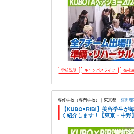
学校説明
キャンパスライフ
在校
専修学校（専門学校）｜東京都
窪田理
【KUBO×RiBi】美容学生
く紹介します！【東京・中野