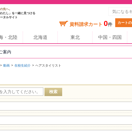
の先へ。
わたし」を一緒に見つける
ータルサイト
0
カートの
資料請求カート
件
海・北陸
北海道
東北
中国・四国
のご案内
動画
在校生紹介
ヘアスタイリスト