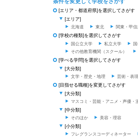
条件を変更して学校をさがす
[エリア・都道府県]を選択してさがす
[エリア]
北海道
東北
関東・甲信
[学校の種類]を選択してさがす
国公立大学
私立大学
国
その他教育機関（スクール）
[学べる学問]を選択してさがす
[大分類]
文学・歴史・地理
芸術・表
[目指せる職種]を変更してさがす
[大分類]
マスコミ・芸能・アニメ・声優・
[中分類]
そのほか
美容・理容
[小分類]
フレグランスコーディネーター