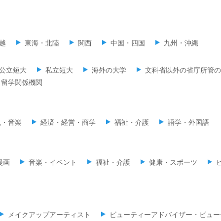
越
東海・北陸
関西
中国・四国
九州・沖縄
公立短大
私立短大
海外の大学
文科省以外の省庁所管の
留学関係機関
現・音楽
経済・経営・商学
福祉・介護
語学・外国語
漫画
音楽・イベント
福祉・介護
健康・スポーツ
メイクアップアーティスト
ビューティーアドバイザー・ビュー