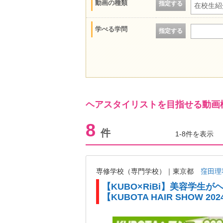
動画の種類
指定する
在校生紹
学べる学問
指定する
ヘアスタイリストを目指せる動画
8
件
1-8件を表示
専修学校（専門学校）｜東京都
窪田理
【KUBO×RiBi】美容学生
【KUBOTA HAIR SHOW 202