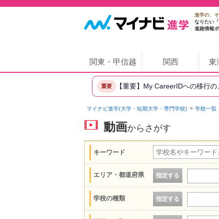
進学の、そ
なりたい「
進路情報ポ
関東・甲信越
関西
東
【重要】My CareerIDへの移行
重要
マイナビ進学(大学・短期大学・専門学校)
学校一覧
動画
からさがす
キーワード
エリア・都道府県
指定する
学校の種類
指定する