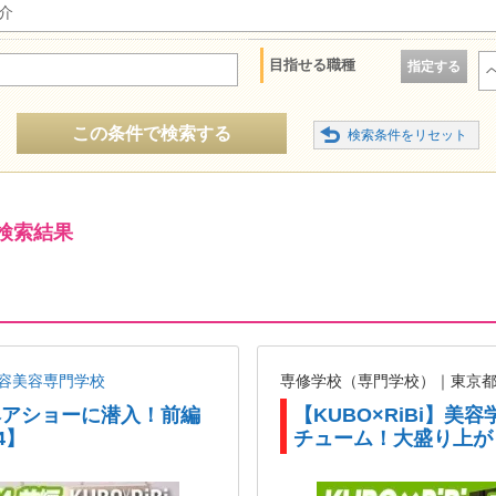
介
目指せる職種
指定する
この条件で検索する
検索結果
容美容専門学校
専修学校（専門学校）｜東京
がヘアショーに潜入！前編
【KUBO×RiBi】
4】
チューム！大盛り上が