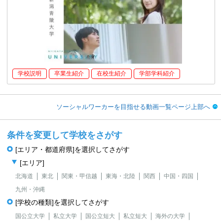
学校説明
卒業生紹介
在校生紹介
学部学科紹介
ソーシャルワーカーを目指せる動画一覧ページ上部へ
条件を変更して学校をさがす
[エリア・都道府県]を選択してさがす
[エリア]
北海道
東北
関東・甲信越
東海・北陸
関西
中国・四国
九州・沖縄
[学校の種類]を選択してさがす
国公立大学
私立大学
国公立短大
私立短大
海外の大学