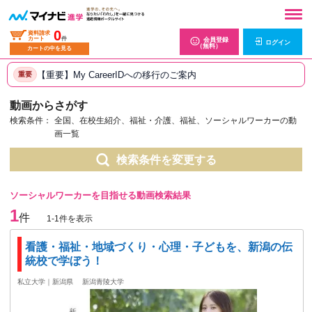
0
資料請求
カート
件
会員登録
ログイン
（無料）
カートの中を見る
【重要】My CareerIDへの移行のご案内
重要
動画からさがす
検索条件：
全国、在校生紹介、福祉・介護、福祉、ソーシャルワーカーの動
画一覧
検索条件を変更する
ソーシャルワーカーを目指せる動画検索結果
1
件
1-1件を表示
看護・福祉・地域づくり・心理・子どもを、新潟の伝
統校で学ぼう！
私立大学｜新潟県
新潟青陵大学