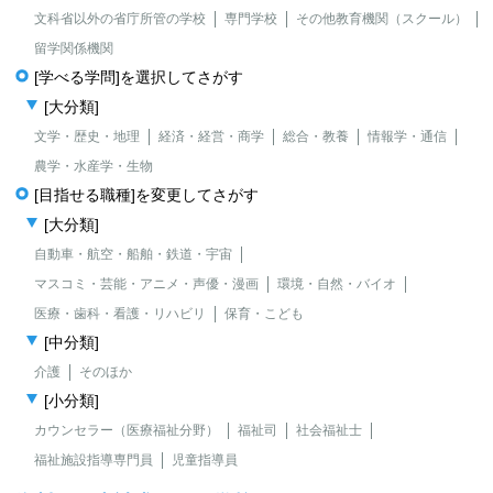
文科省以外の省庁所管の学校
専門学校
その他教育機関（スクール）
留学関係機関
[学べる学問]を選択してさがす
[大分類]
文学・歴史・地理
経済・経営・商学
総合・教養
情報学・通信
農学・水産学・生物
[目指せる職種]を変更してさがす
[大分類]
自動車・航空・船舶・鉄道・宇宙
マスコミ・芸能・アニメ・声優・漫画
環境・自然・バイオ
医療・歯科・看護・リハビリ
保育・こども
[中分類]
介護
そのほか
[小分類]
カウンセラー（医療福祉分野）
福祉司
社会福祉士
福祉施設指導専門員
児童指導員