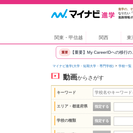
進学の、そ
なりたい「
進路情報ポ
関東・甲信越
関西
東
【重要】My CareerIDへの移行
重要
マイナビ進学(大学・短期大学・専門学校)
学校一覧
動画
からさがす
キーワード
エリア・都道府県
指定する
学校の種類
指定する