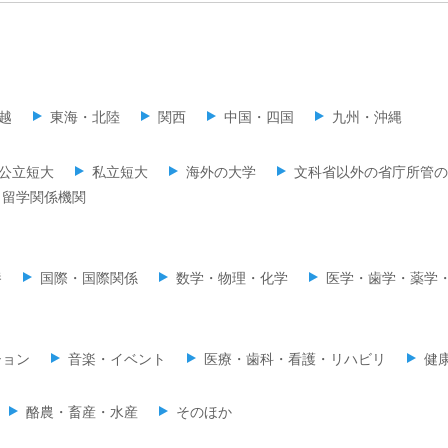
越
東海・北陸
関西
中国・四国
九州・沖縄
公立短大
私立短大
海外の大学
文科省以外の省庁所管の
留学関係機関
養
国際・国際関係
数学・物理・化学
医学・歯学・薬学
ション
音楽・イベント
医療・歯科・看護・リハビリ
健
酪農・畜産・水産
そのほか