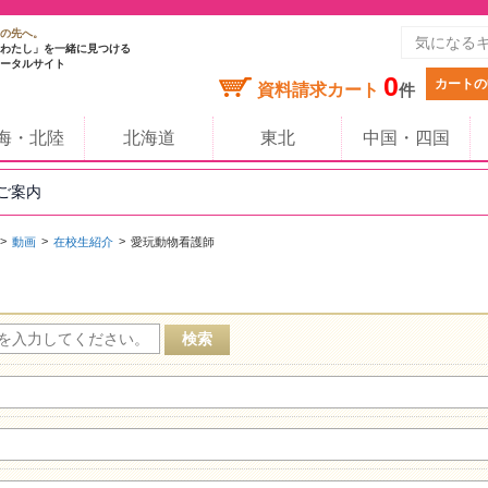
の先へ。
わたし」を一緒に見つける
ータルサイト
0
カートの
資料請求カート
件
海・北陸
北海道
東北
中国・四国
のご案内
動画
在校生紹介
愛玩動物看護師