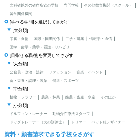
文科省以外の省庁所管の学校
専門学校
その他教育機関（スクール）
留学関係機関
[学べる学問]を選択してさがす
[大分類]
栄養・食物
国際・国際関係
工学・建築
情報学・通信
医学・歯学・薬学・看護・リハビリ
[目指せる職種]を変更してさがす
[大分類]
公務員・政治・法律
ファッション
音楽・イベント
食・栄養・調理・製菓
健康・スポーツ
[中分類]
植物・フラワー
農業・林業
酪農・畜産・水産
そのほか
[小分類]
ドルフィントレーナー
動物介在療法スタッフ
ドッグトレーナー（犬の訓練士）
トリマー
ペット服デザイナー
資料・願書請求できる学校をさがす