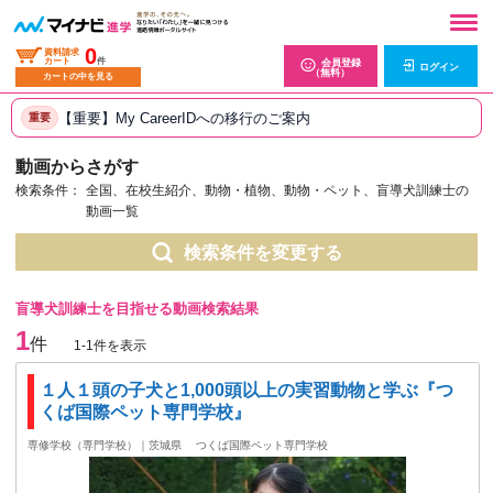
0
資料請求
カート
件
会員登録
ログイン
（無料）
カートの中を見る
【重要】My CareerIDへの移行のご案内
重要
動画からさがす
検索条件：
全国、在校生紹介、動物・植物、動物・ペット、盲導犬訓練士の
動画一覧
検索条件を変更する
盲導犬訓練士を目指せる動画検索結果
1
件
1-1件を表示
１人１頭の子犬と1,000頭以上の実習動物と学ぶ『つ
くば国際ペット専門学校』
専修学校（専門学校）｜茨城県
つくば国際ペット専門学校