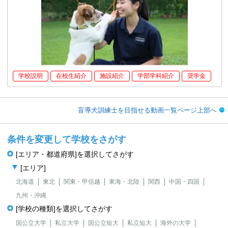
学校説明
在校生紹介
施設紹介
学部学科紹介
奨学金
盲導犬訓練士を目指せる動画一覧ページ上部へ
条件を変更して学校をさがす
[エリア・都道府県]を選択してさがす
[エリア]
北海道
東北
関東・甲信越
東海・北陸
関西
中国・四国
九州・沖縄
[学校の種類]を選択してさがす
国公立大学
私立大学
国公立短大
私立短大
海外の大学