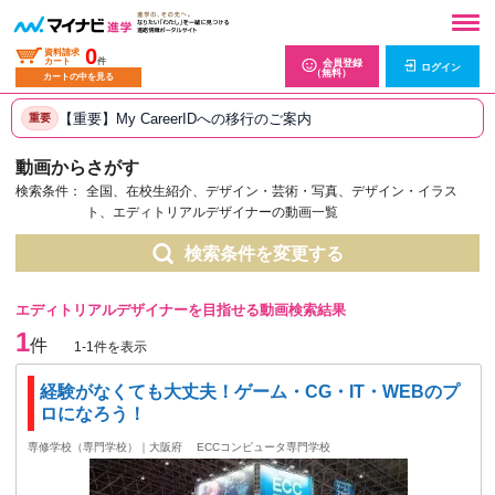
0
資料請求
カート
件
会員登録
ログイン
（無料）
カートの中を見る
【重要】My CareerIDへの移行のご案内
重要
動画からさがす
検索条件：
全国、在校生紹介、デザイン・芸術・写真、デザイン・イラス
ト、エディトリアルデザイナーの動画一覧
検索条件を変更する
エディトリアルデザイナーを目指せる動画検索結果
1
件
1-1件を表示
経験がなくても大丈夫！ゲーム・CG・IT・WEBのプ
ロになろう！
専修学校（専門学校）｜大阪府
ECCコンピュータ専門学校