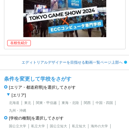
在校生紹介
エディトリアルデザイナーを目指せる動画一覧ページ上部へ
条件を変更して学校をさがす
[エリア・都道府県]を選択してさがす
[エリア]
北海道
東北
関東・甲信越
東海・北陸
関西
中国・四国
九州・沖縄
[学校の種類]を選択してさがす
国公立大学
私立大学
国公立短大
私立短大
海外の大学