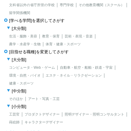
文科省以外の省庁所管の学校
専門学校
その他教育機関（スクール）
留学関係機関
[学べる学問]を選択してさがす
[大分類]
生活・服飾・美容
教育・保育
芸術・表現・音楽
農学・水産学・生物
体育・健康・スポーツ
[目指せる職種]を変更してさがす
[大分類]
コンピュータ・Web・ゲーム
自動車・航空・船舶・鉄道・宇宙
環境・自然・バイオ
エステ・ネイル・リラクゼーション
健康・スポーツ
[中分類]
そのほか
アート・写真・工芸
[小分類]
工芸官
プロダクトデザイナー
照明デザイナー・照明コンサルタント
蒔絵師
キャラクターデザイナー