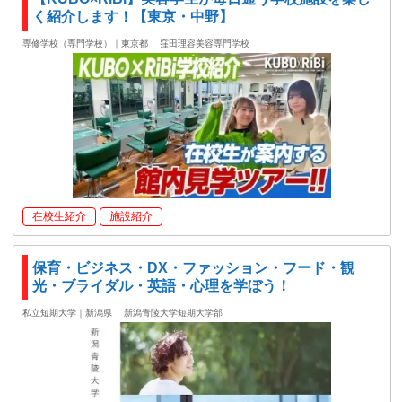
く紹介します！【東京・中野】
専修学校（専門学校）｜東京都
窪田理容美容専門学校
在校生紹介
施設紹介
保育・ビジネス・DX・ファッション・フード・観
光・ブライダル・英語・心理を学ぼう！
私立短期大学｜新潟県
新潟青陵大学短期大学部