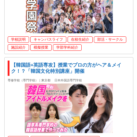
学校説明
キャンパスライフ
在校生紹介
部活・サークル
施設紹介
模擬授業
学部学科紹介
【韓国語+英語専攻】授業でプロの方がヘア＆メイ
ク！？「韓国文化特別講座」開催
専修学校（専門学校）｜東京都
日本外国語専門学校