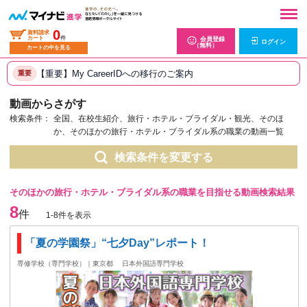
0
資料請求
カート
件
会員登録
ログイン
（無料）
カートの中を見る
【重要】My CareerIDへの移行のご案内
重要
動画からさがす
検索条件：
全国、在校生紹介、旅行・ホテル・ブライダル・観光、そのほ
か、そのほかの旅行・ホテル・ブライダル系の職業の動画一覧
検索条件を変更する
そのほかの旅行・ホテル・ブライダル系の職業を目指せる動画検索結果
8
件
1-8件を表示
「夏の学園祭」“七夕Day”レポート！
専修学校（専門学校）｜東京都
日本外国語専門学校