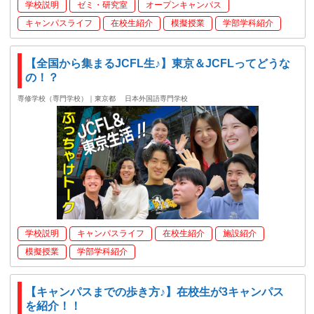
学校説明
ゼミ・研究室
オープンキャンパス
キャンパスライフ
在校生紹介
模擬授業
学部学科紹介
【全国から集まるJCFL生♪】東京＆JCFLってどうな
の！？
専修学校（専門学校）｜東京都
日本外国語専門学校
学校説明
キャンパスライフ
在校生紹介
施設紹介
模擬授業
学部学科紹介
【キャンパスまでの歩き方♪】在校生が3キャンパス
を紹介！！