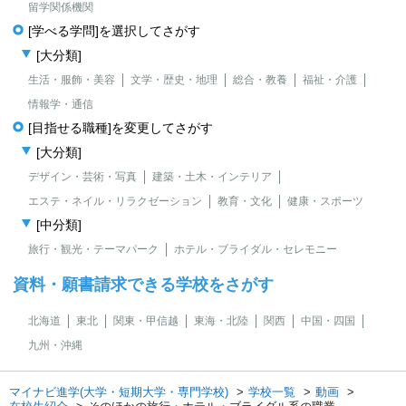
留学関係機関
[学べる学問]を選択してさがす
[大分類]
生活・服飾・美容
文学・歴史・地理
総合・教養
福祉・介護
情報学・通信
[目指せる職種]を変更してさがす
[大分類]
デザイン・芸術・写真
建築・土木・インテリア
エステ・ネイル・リラクゼーション
教育・文化
健康・スポーツ
[中分類]
旅行・観光・テーマパーク
ホテル・ブライダル・セレモニー
資料・願書請求できる学校をさがす
北海道
東北
関東・甲信越
東海・北陸
関西
中国・四国
九州・沖縄
マイナビ進学(大学・短期大学・専門学校)
学校一覧
動画