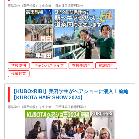
専修学校（専門学校）｜東京都
日本外国語専門学校
学校説明
キャンパスライフ
在校生紹介
施設紹介
模擬授業
【KUBO×RiBi】美容学生がヘアショーに潜入！前編
【KUBOTA HAIR SHOW 2024】
専修学校（専門学校）｜東京都
窪田理容美容専門学校