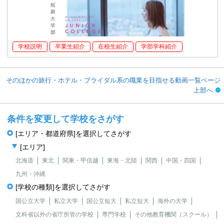
学校説明
卒業生紹介
在校生紹介
学部学科紹介
そのほかの旅行・ホテル・ブライダル系の職業を目指せる動画一覧ページ
上部へ
条件を変更して学校をさがす
[エリア・都道府県]を選択してさがす
[エリア]
北海道
東北
関東・甲信越
東海・北陸
関西
中国・四国
九州・沖縄
[学校の種類]を選択してさがす
国公立大学
私立大学
国公立短大
私立短大
海外の大学
文科省以外の省庁所管の学校
専門学校
その他教育機関（スクール）