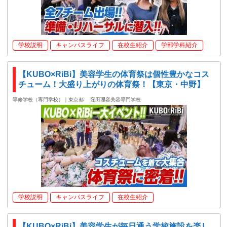
学校説明
キャンパスライフ
在校生紹介
学部学科紹介
【KUBO×RiBi】美容学生の体育祭は個性豊かなコス
チューム！大盛り上がりの体育祭！【東京・中野】
専修学校（専門学校）｜東京都
窪田理容美容専門学校
学校説明
キャンパスライフ
在校生紹介
【KUBO×RiBi】美容学生が毎日通う学校施設を楽し