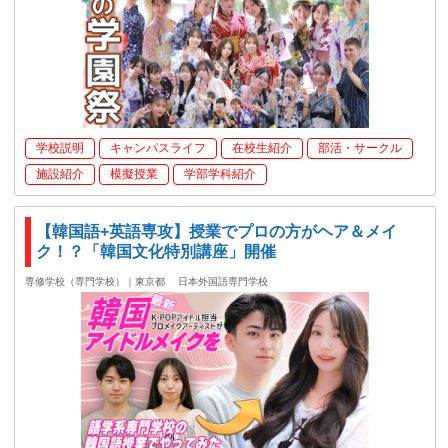
学校説明
キャンパスライフ
在校生紹介
部活・サークル
施設紹介
模擬授業
学部学科紹介
【韓国語+英語専攻】授業でプロの方がヘア＆メイ
ク！？「韓国文化特別講座」開催
専修学校（専門学校）｜東京都
日本外国語専門学校