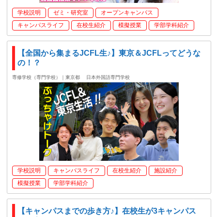
学校説明
ゼミ・研究室
オープンキャンパス
キャンパスライフ
在校生紹介
模擬授業
学部学科紹介
【全国から集まるJCFL生♪】東京＆JCFLってどうな
の！？
専修学校（専門学校）｜東京都
日本外国語専門学校
学校説明
キャンパスライフ
在校生紹介
施設紹介
模擬授業
学部学科紹介
【キャンパスまでの歩き方♪】在校生が3キャンパス