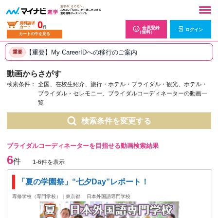
0
資料請求
カート
件
会員登録
ログイン
（無料）
カートの中を見る
【重要】My CareerIDへの移行のご案内
重要
動画からさがす
検索条件：
全国、在校生紹介、旅行・ホテル・ブライダル・観光、ホテル・
ブライダル・セレモニー、ブライダルコーディネーターの動画一
覧
検索条件を変更する
ブライダルコーディネーターを目指せる動画検索結果
6
件
1-6件を表示
「夏の学園祭」“七夕Day”レポート！
専修学校（専門学校）｜東京都
日本外国語専門学校