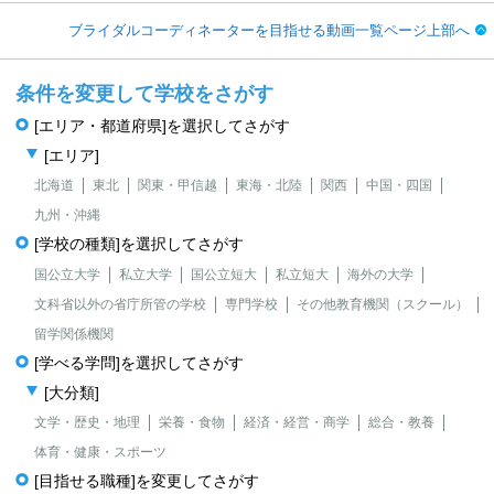
ブライダルコーディネーターを目指せる動画一覧ページ上部へ
条件を変更して学校をさがす
[エリア・都道府県]を選択してさがす
[エリア]
北海道
東北
関東・甲信越
東海・北陸
関西
中国・四国
九州・沖縄
[学校の種類]を選択してさがす
国公立大学
私立大学
国公立短大
私立短大
海外の大学
文科省以外の省庁所管の学校
専門学校
その他教育機関（スクール）
留学関係機関
[学べる学問]を選択してさがす
[大分類]
文学・歴史・地理
栄養・食物
経済・経営・商学
総合・教養
体育・健康・スポーツ
[目指せる職種]を変更してさがす