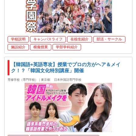
学校説明
キャンパスライフ
在校生紹介
部活・サークル
施設紹介
模擬授業
学部学科紹介
【韓国語+英語専攻】授業でプロの方がヘア＆メイ
ク！？「韓国文化特別講座」開催
専修学校（専門学校）｜東京都
日本外国語専門学校