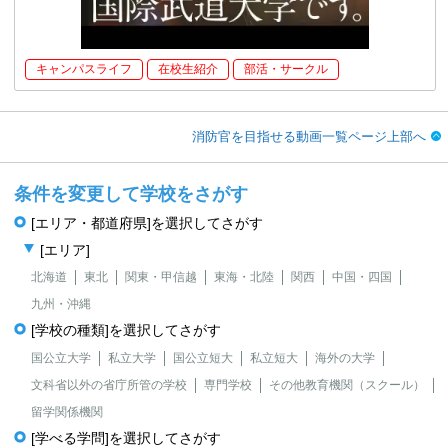
キャンパスライフ
在校生紹介
部活・サークル
消防官を目指せる動画一覧ページ上部へ
条件を変更して学校をさがす
[エリア・都道府県]を選択してさがす
[エリア]
北海道
東北
関東・甲信越
東海・北陸
関西
中国・四国
九州・沖縄
[学校の種類]を選択してさがす
国公立大学
私立大学
国公立短大
私立短大
海外の大学
文科省以外の省庁所管の学校
専門学校
その他教育機関（スクール）
留学関係機関
[学べる学問]を選択してさがす