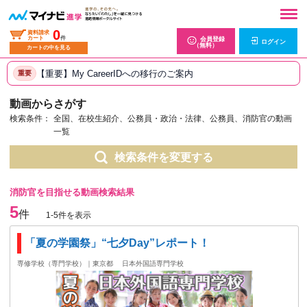
0
資料請求
カート
件
会員登録
ログイン
（無料）
カートの中を見る
【重要】My CareerIDへの移行のご案内
重要
動画からさがす
検索条件：
全国、在校生紹介、公務員・政治・法律、公務員、消防官の動画
一覧
検索条件を変更する
消防官を目指せる動画検索結果
5
件
1-5件を表示
「夏の学園祭」“七夕Day”レポート！
専修学校（専門学校）｜東京都
日本外国語専門学校