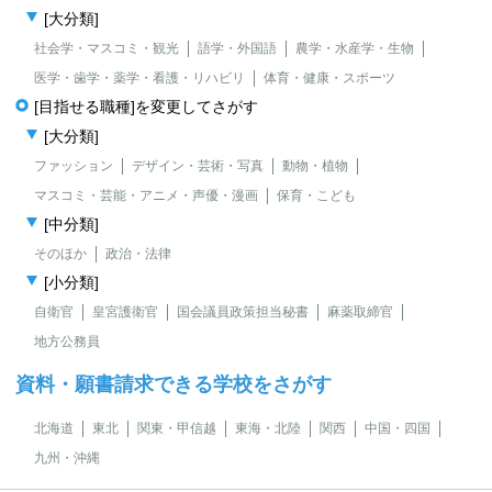
[大分類]
社会学・マスコミ・観光
語学・外国語
農学・水産学・生物
医学・歯学・薬学・看護・リハビリ
体育・健康・スポーツ
[目指せる職種]を変更してさがす
[大分類]
ファッション
デザイン・芸術・写真
動物・植物
マスコミ・芸能・アニメ・声優・漫画
保育・こども
[中分類]
そのほか
政治・法律
[小分類]
自衛官
皇宮護衛官
国会議員政策担当秘書
麻薬取締官
地方公務員
資料・願書請求できる学校をさがす
北海道
東北
関東・甲信越
東海・北陸
関西
中国・四国
九州・沖縄