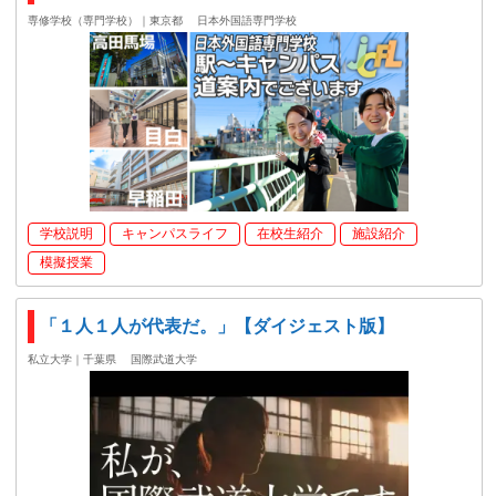
専修学校（専門学校）｜東京都
日本外国語専門学校
学校説明
キャンパスライフ
在校生紹介
施設紹介
模擬授業
「１人１人が代表だ。」【ダイジェスト版】
私立大学｜千葉県
国際武道大学