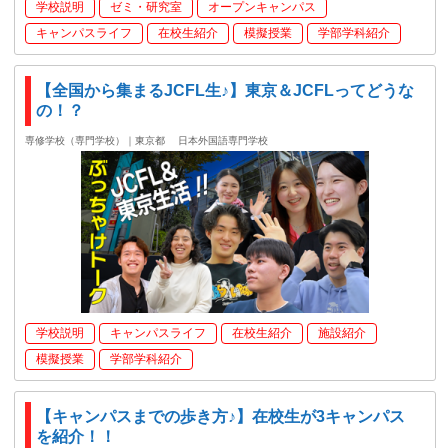
学校説明
ゼミ・研究室
オープンキャンパス
キャンパスライフ
在校生紹介
模擬授業
学部学科紹介
【全国から集まるJCFL生♪】東京＆JCFLってどうな
の！？
専修学校（専門学校）｜東京都
日本外国語専門学校
学校説明
キャンパスライフ
在校生紹介
施設紹介
模擬授業
学部学科紹介
【キャンパスまでの歩き方♪】在校生が3キャンパス
を紹介！！