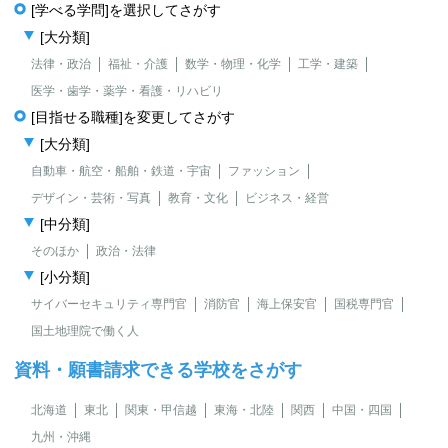
[学べる学問]を選択してさがす
[大分類]
法律・政治
福祉・介護
数学・物理・化学
工学・建築
医学・歯学・薬学・看護・リハビリ
[目指せる職種]を変更してさがす
[大分類]
自動車・航空・船舶・鉄道・宇宙
ファッション
デザイン・芸術・写真
教育・文化
ビジネス・経営
[中分類]
そのほか
政治・法律
[小分類]
サイバーセキュリティ専門官
消防官
海上保安官
国税専門官
国土地理院で働く人
資料・願書請求できる学校をさがす
北海道
東北
関東・甲信越
東海・北陸
関西
中国・四国
九州・沖縄