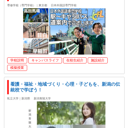
専修学校（専門学校）｜東京都
日本外国語専門学校
学校説明
キャンパスライフ
在校生紹介
施設紹介
模擬授業
看護・福祉・地域づくり・心理・子どもを、新潟の伝
統校で学ぼう！
私立大学｜新潟県
新潟青陵大学