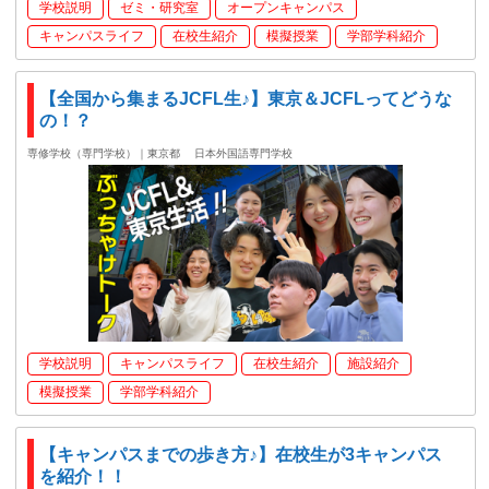
学校説明
ゼミ・研究室
オープンキャンパス
キャンパスライフ
在校生紹介
模擬授業
学部学科紹介
【全国から集まるJCFL生♪】東京＆JCFLってどうな
の！？
専修学校（専門学校）｜東京都
日本外国語専門学校
学校説明
キャンパスライフ
在校生紹介
施設紹介
模擬授業
学部学科紹介
【キャンパスまでの歩き方♪】在校生が3キャンパス
を紹介！！