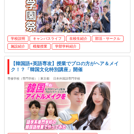
学校説明
キャンパスライフ
在校生紹介
部活・サークル
施設紹介
模擬授業
学部学科紹介
【韓国語+英語専攻】授業でプロの方がヘア＆メイ
ク！？「韓国文化特別講座」開催
専修学校（専門学校）｜東京都
日本外国語専門学校