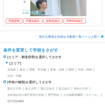
学校説明
卒業生紹介
在校生紹介
学部学科紹介
地方公務員を目指せる動画一覧ページ上部へ
条件を変更して学校をさがす
[エリア・都道府県]を選択してさがす
[エリア]
北海道
東北
関東・甲信越
東海・北陸
関西
中国・四国
九州・沖縄
[学校の種類]を選択してさがす
国公立大学
私立大学
国公立短大
私立短大
海外の大学
文科省以外の省庁所管の学校
専門学校
その他教育機関（スクール）
留学関係機関