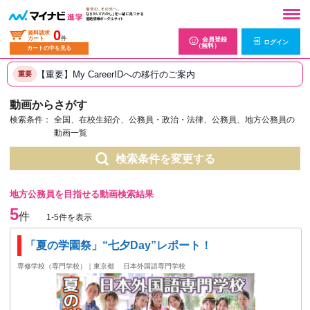
0
資料請求
カート
件
会員登録
ログイン
（無料）
カートの中を見る
【重要】My CareerIDへの移行のご案内
重要
動画からさがす
検索条件：
全国、在校生紹介、公務員・政治・法律、公務員、地方公務員の
動画一覧
検索条件を変更する
地方公務員を目指せる動画検索結果
5
件
1-5件を表示
「夏の学園祭」“七夕Day”レポート！
専修学校（専門学校）｜東京都
日本外国語専門学校