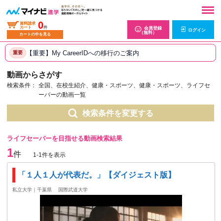
0
資料請求
カート
件
会員登録
ログイン
（無料）
カートの中を見る
【重要】My CareerIDへの移行のご案内
重要
動画からさがす
検索条件：
全国、在校生紹介、健康・スポーツ、健康・スポーツ、ライフセ
ーバーの動画一覧
検索条件を変更する
ライフセーバーを目指せる動画検索結果
1
件
1-1件を表示
「１人１人が代表だ。」【ダイジェスト版】
私立大学｜千葉県
国際武道大学