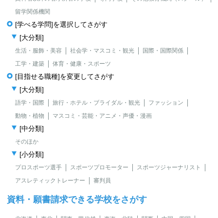
留学関係機関
[学べる学問]を選択してさがす
[大分類]
生活・服飾・美容
社会学・マスコミ・観光
国際・国際関係
工学・建築
体育・健康・スポーツ
[目指せる職種]を変更してさがす
[大分類]
語学・国際
旅行・ホテル・ブライダル・観光
ファッション
動物・植物
マスコミ・芸能・アニメ・声優・漫画
[中分類]
そのほか
[小分類]
プロスポーツ選手
スポーツプロモーター
スポーツジャーナリスト
アスレティックトレーナー
審判員
資料・願書請求できる学校をさがす