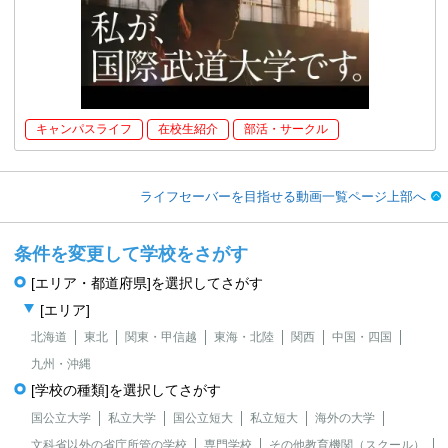
キャンパスライフ
在校生紹介
部活・サークル
ライフセーバーを目指せる動画一覧ページ上部へ
条件を変更して学校をさがす
[エリア・都道府県]を選択してさがす
[エリア]
北海道
東北
関東・甲信越
東海・北陸
関西
中国・四国
九州・沖縄
[学校の種類]を選択してさがす
国公立大学
私立大学
国公立短大
私立短大
海外の大学
文科省以外の省庁所管の学校
専門学校
その他教育機関（スクール）