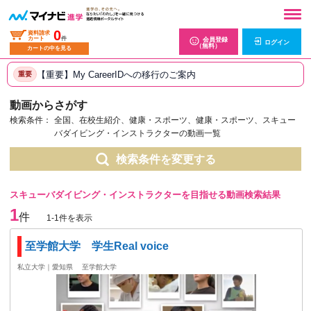
0
資料請求
カート
件
会員登録
ログイン
（無料）
カートの中を見る
【重要】My CareerIDへの移行のご案内
重要
動画からさがす
検索条件：
全国、在校生紹介、健康・スポーツ、健康・スポーツ、スキュー
バダイビング・インストラクターの動画一覧
検索条件を変更する
スキューバダイビング・インストラクターを目指せる動画検索結果
1
件
1-1件を表示
至学館大学 学生Real voice
私立大学｜愛知県
至学館大学