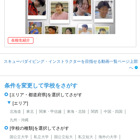
在校生紹介
スキューバダイビング・インストラクターを目指せる動画一覧ページ上部
へ
条件を変更して学校をさがす
[エリア・都道府県]を選択してさがす
[エリア]
北海道
東北
関東・甲信越
東海・北陸
関西
中国・四国
九州・沖縄
[学校の種類]を選択してさがす
国公立大学
私立大学
国公立短大
私立短大
海外の大学