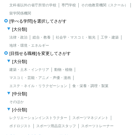
文科省以外の省庁所管の学校
専門学校
その他教育機関（スクール）
留学関係機関
[学べる学問]を選択してさがす
[大分類]
法律・政治
総合・教養
社会学・マスコミ・観光
工学・建築
地球・環境・エネルギー
[目指せる職種]を変更してさがす
[大分類]
建築・土木・インテリア
動物・植物
マスコミ・芸能・アニメ・声優・漫画
エステ・ネイル・リラクゼーション
食・栄養・調理・製菓
[中分類]
そのほか
[小分類]
レクリエーションインストラクター
スポーツマネジメント
ポドロジスト
スポーツ用品店スタッフ
スポーツトレーナー