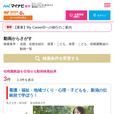
0
資料請求
カート
件
会員登録
ログイン
（無料）
カートの中を見る
【重要】My CareerIDへの移行のご案内
重要
動画からさがす
検索条件：
全国、在校生紹介、保育・こども、保育・こども、幼稚園教諭の
動画一覧
検索条件を変更する
幼稚園教諭を目指せる動画検索結果
3
件
1-3件を表示
看護・福祉・地域づくり・心理・子どもを、新潟の伝
統校で学ぼう！
私立大学｜新潟県
新潟青陵大学