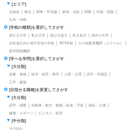
[エリア]
北海道
東北
関東・甲信越
東海・北陸
関西
中国・四国
九州・沖縄
[学校の種類]を選択してさがす
国公立大学
私立大学
国公立短大
私立短大
海外の大学
文科省以外の省庁所管の学校
専門学校
その他教育機関（スクール）
留学関係機関
[学べる学問]を選択してさがす
[大分類]
栄養・食物
経済・経営・商学
人間・心理
語学・外国語
工学・建築
[目指せる職種]を変更してさがす
[大分類]
語学・国際
自動車・航空・船舶・鉄道・宇宙
福祉・介護
健康・スポーツ
ビジネス・経営
[中分類]
そのほか