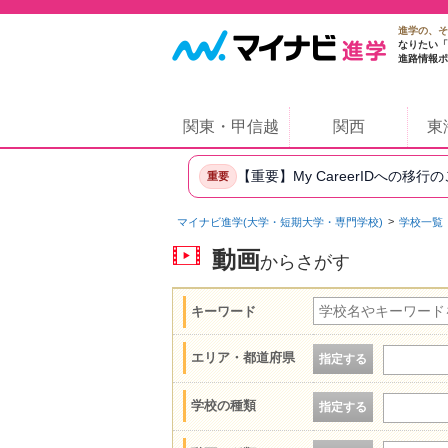
進学の、そ
なりたい「
進路情報ポ
関東・甲信越
関西
東
【重要】My CareerIDへの移行
重要
マイナビ進学(大学・短期大学・専門学校)
学校一覧
動画
からさがす
キーワード
エリア・都道府県
指定する
学校の種類
指定する