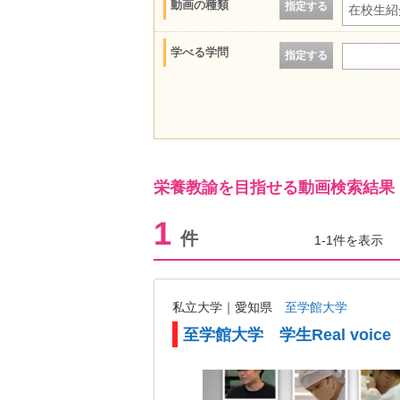
動画の種類
指定する
在校生紹
学べる学問
指定する
栄養教諭を目指せる動画検索結果
1
件
1-1件を表示
私立大学｜愛知県
至学館大学
至学館大学 学生Real voice