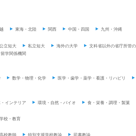
越
東海・北陸
関西
中国・四国
九州・沖縄
公立短大
私立短大
海外の大学
文科省以外の省庁所管の
留学関係機関
学
数学・物理・化学
医学・歯学・薬学・看護・リハビリ
木・インテリア
環境・自然・バイオ
食・栄養・調理・製菓
学校・教育
高校教師
特別支援学校教諭
司書教諭