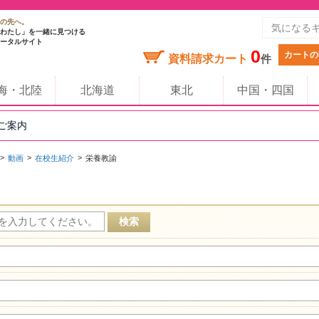
の先へ。
わたし」を一緒に見つける
ータルサイト
0
カートの
資料請求カート
件
海・北陸
北海道
東北
中国・四国
のご案内
動画
在校生紹介
栄養教諭