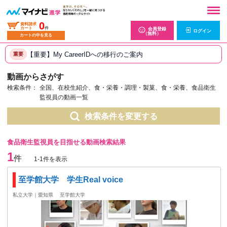
0
資料請求
カート
件
会員登録
ログイン
（無料）
カートの中を見る
【重要】My CareerIDへの移行のご案内
重要
動画からさがす
検索条件：
全国、在校生紹介、食・栄養・調理・製菓、食・栄養、食品衛生
監視員の動画一覧
検索条件を変更する
食品衛生監視員を目指せる動画検索結果
1
件
1-1件を表示
至学館大学 学生Real voice
私立大学｜愛知県
至学館大学