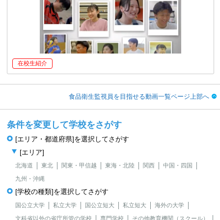
在校生紹介
食品衛生監視員を目指せる動画一覧ページ上部へ
条件を変更して学校をさがす
[エリア・都道府県]を選択してさがす
[エリア]
北海道
東北
関東・甲信越
東海・北陸
関西
中国・四国
九州・沖縄
[学校の種類]を選択してさがす
国公立大学
私立大学
国公立短大
私立短大
海外の大学
文科省以外の省庁所管の学校
専門学校
その他教育機関（スクール）