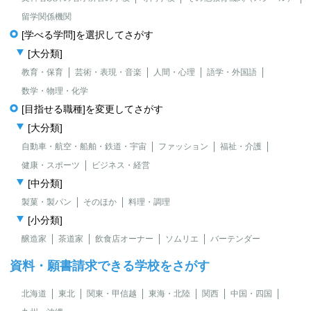
留学関係機関
[学べる学問]を選択してさがす
[大分類]
教育・保育
芸術・表現・音楽
人間・心理
語学・外国語
数学・物理・化学
[目指せる職種]を変更してさがす
[大分類]
自動車・航空・船舶・鉄道・宇宙
ファッション
福祉・介護
健康・スポーツ
ビジネス・経営
[中分類]
製菓・製パン
そのほか
料理・調理
[小分類]
醸造家
茶道家
飲食店オーナー
ソムリエ
バーテンダー
資料・願書請求できる学校をさがす
北海道
東北
関東・甲信越
東海・北陸
関西
中国・四国